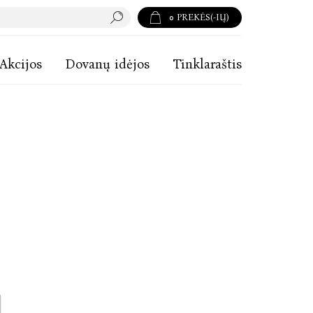
0
PREKĖS(-IŲ)
Akcijos
Dovanų idėjos
Tinklaraštis