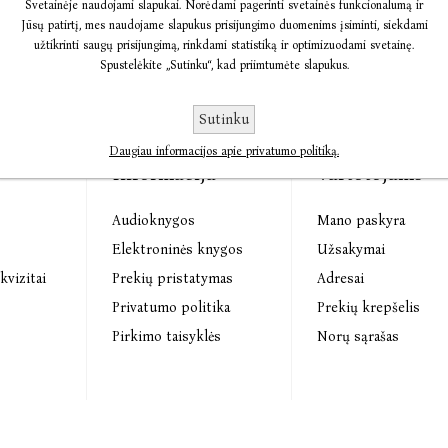
Svetainėje naudojami slapukai. Norėdami pagerinti svetainės funkcionalumą ir
Jūsų patirtį, mes naudojame slapukus prisijungimo duomenims įsiminti, siekdami
užtikrinti saugų prisijungimą, rinkdami statistiką ir optimizuodami svetainę.
Spustelėkite „Sutinku“, kad priimtumėte slapukus.
Sutinku
Daugiau informacijos apie privatumo politiką.
Informacija
Vartotojams
Audioknygos
Mano paskyra
s
Elektroninės knygos
Užsakymai
kvizitai
Prekių pristatymas
Adresai
Privatumo politika
Prekių krepšelis
Pirkimo taisyklės
Norų sąrašas