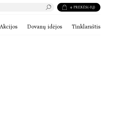
0
PREKĖS(-IŲ)
Akcijos
Dovanų idėjos
Tinklaraštis