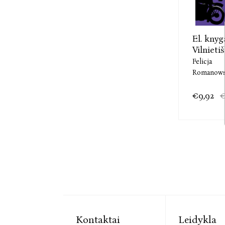
El. knyg
Vilnietišk
Felicja
Romanow
€9,92
€
Kontaktai
Leidykla