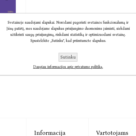
a
Svetainėje naudojami slapukai. Norėdami pagerinti svetainės funkcionalumą ir
Jūsų patirtį, mes naudojame slapukus prisijungimo duomenims įsiminti, siekdami
as ...
užtikrinti saugų prisijungimą, rinkdami statistiką ir optimizuodami svetainę.
Spustelėkite „Sutinku“, kad priimtumėte slapukus.
ska
12,40
Sutinku
Daugiau informacijos apie privatumo politiką.
Informacija
Vartotojams