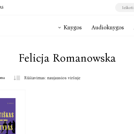
AS
Knygos
Audioknygos
Felicja Romanowska
oma