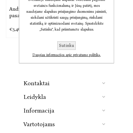
svetainės funkcionalumą ir Jūsų patirtį, mes
Audio Populiariausios
naudojame slapukus prisijungimo duomenims įsiminti,
pasaulio
siekdami užtikrinti saugų prisijungimą, rinkdami
statistiką ir optimizuodami svetainę. Spustelėkite
€3,46
€4,32
„Sutinku“, kad priimtumėte slapukus.
Sutinku
Daugiau informacijos apie privatumo politiką.
Kontaktai
Leidykla
Informacija
Vartotojams