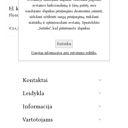
svetainės funkcionalumą ir Jūsų patirtį, mes
El. knyga Vardai
naudojame slapukus prisijungimo duomenims įsiminti,
Florence Knapp
siekdami užtikrinti saugų prisijungimą, rinkdami
statistiką ir optimizuodami svetainę. Spustelėkite
€21,39
„Sutinku“, kad priimtumėte slapukus.
Sutinku
Daugiau informacijos apie privatumo politiką.
Kontaktai
Leidykla
Informacija
Vartotojams