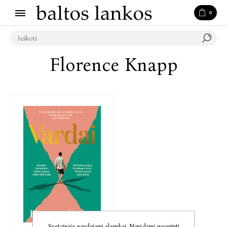
0
Florence Knapp
Svetainėje naudojami slapukai. Norėdami pagerinti