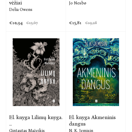
vėžiai
Jo Nesbø
Delia Owens
€10,94
€15,81
€13,67
€19,28
El. knyga Lilimų knyga.
El. knyga Akmeninis
...
dangus
Gintautas Mažeikis
N. K. Jemisin