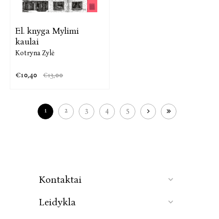
El. knyga Mylimi
kaulai
Kotryna Zylė
€10,40
€13,00
1
2
3
4
5
Kontaktai
Leidykla