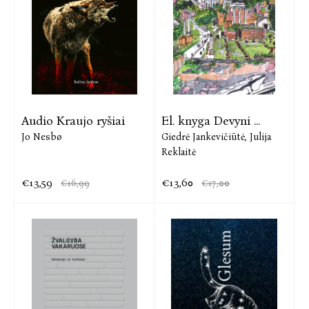
Audio Kraujo ryšiai
El. knyga Devyni ...
Jo Nesbø
Giedrė Jankevičiūtė,
Julija
Reklaitė
€13,59
€13,60
€16,99
€17,00