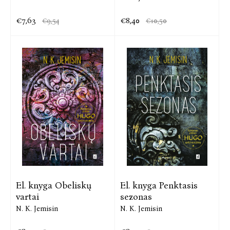
€7,63
€8,40
€9,54
€10,50
El. knyga Obeliskų
El. knyga Penktasis
vartai
sezonas
N. K. Jemisin
N. K. Jemisin