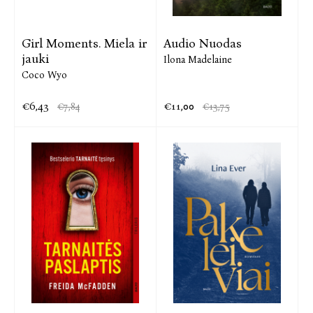
Girl Moments. Miela ir
Audio Nuodas
jauki
Ilona Madelaine
Coco Wyo
€6,43
€11,00
€7,84
€13,75