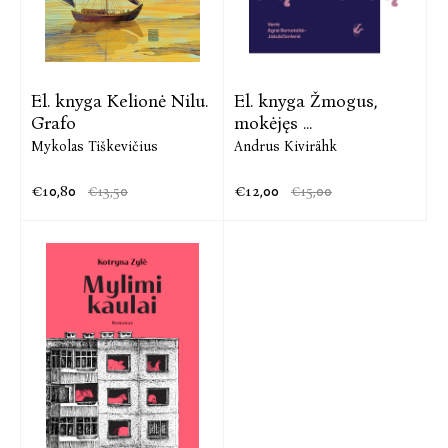
El. knyga Kelionė Nilu.
El. knyga Žmogus,
Grafo
mokėjęs ...
Mykolas Tiškevičius
Andrus Kivirähk
€10,80
€12,00
€13,50
€15,00