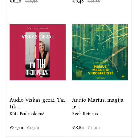
€8,40
€8,40
€10,50
€10,50
Audio Viskas gerai. Tai
Audio Marius, magija
tik ...
ir ...
Rūta Paulauskienė
Reeli Reinaus
€11,20
€8,80
€14,00
€11,00