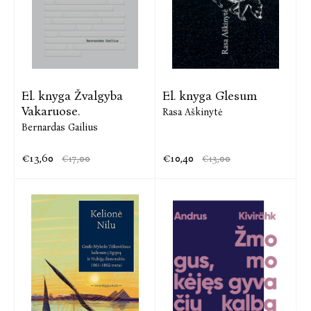
El. knyga Žvalgyba
El. knyga Glesum
Vakaruose.
Rasa Aškinytė
Bernardas Gailius
€13,60
€10,40
€17,00
€13,00