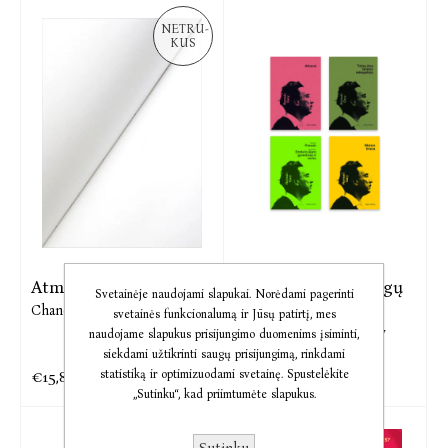
NETRU-
KUS
Atmink mano vardą
Romain Gary 4 knygų
Svetainėje naudojami slapukai. Norėdami pagerinti
rinkinys
Chanel Miller
svetainės funkcionalumą ir Jūsų patirtį, mes
Emile Ajar,
Romain Gary
naudojame slapukus prisijungimo duomenims įsiminti,
siekdami užtikrinti saugų prisijungimą, rinkdami
€15,81
€10,89
statistiką ir optimizuodami svetainę. Spustelėkite
€19,28
€37,98
„Sutinku“, kad priimtumėte slapukus.