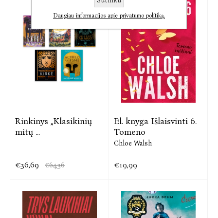
Sutinku
Daugiau informacijos apie privatumo politiką.
Rinkinys „Klasikinių
El. knyga Išlaisvinti 6.
mitų ...
Tomeno
Chloe Walsh
€36,69
€19,99
€64,36