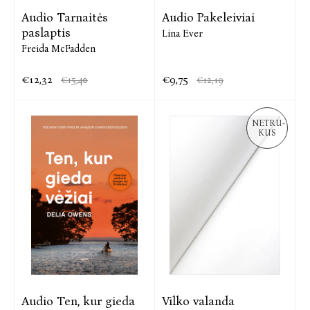
Audio Tarnaitės
Audio Pakeleiviai
paslaptis
Lina Ever
Freida McFadden
€12,32
€9,75
€15,40
€12,19
NETRU-
KUS
Audio Ten, kur gieda
Vilko valanda