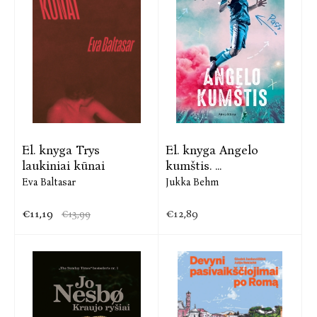
El. knyga Trys
El. knyga Angelo
laukiniai kūnai
kumštis. ...
Eva Baltasar
Jukka Behm
€11,19
€12,89
€13,99