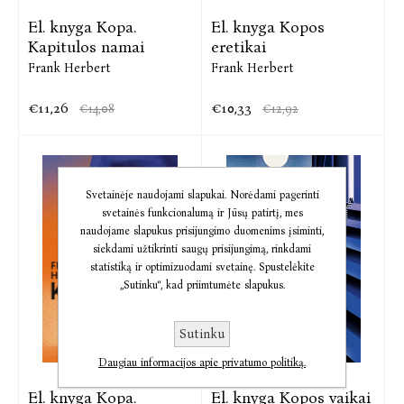
El. knyga Kopa.
El. knyga Kopos
Kapitulos namai
eretikai
Frank Herbert
Frank Herbert
€11,26
€10,33
€14,08
€12,92
Svetainėje naudojami slapukai. Norėdami pagerinti
svetainės funkcionalumą ir Jūsų patirtį, mes
naudojame slapukus prisijungimo duomenims įsiminti,
siekdami užtikrinti saugų prisijungimą, rinkdami
statistiką ir optimizuodami svetainę. Spustelėkite
„Sutinku“, kad priimtumėte slapukus.
Sutinku
Daugiau informacijos apie privatumo politiką.
El. knyga Kopa.
El. knyga Kopos vaikai