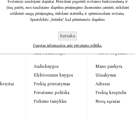
Svetainėje naudojami slapukai. Norėdami pagerinti svetainės funkcionalumą ir
Jūsų patirtį, mes naudojame slapukus prisijungimo duomenims įsiminti, siekdami
užtikrinti saugų prisijungimą, rinkdami statistiką ir optimizuodami svetainę.
Spustelėkite „Sutinku“, kad priimtumėte slapukus.
Sutinku
Daugiau informacijos apie privatumo politiką.
Informacija
Vartotojams
Audioknygos
Mano paskyra
s
Elektroninės knygos
Užsakymai
kvizitai
Prekių pristatymas
Adresai
Privatumo politika
Prekių krepšelis
Pirkimo taisyklės
Norų sąrašas