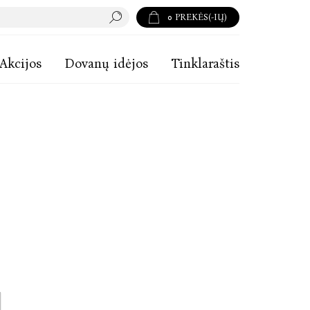
0
PREKĖS(-IŲ)
Akcijos
Dovanų idėjos
Tinklaraštis