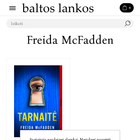
0
Freida McFadden
Svetainėje naudojami slapukai. Norėdami pagerinti