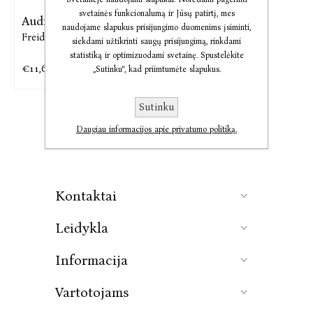
svetainės funkcionalumą ir Jūsų patirtį, mes
Audio Tarnaitė
naudojame slapukus prisijungimo duomenims įsiminti,
Freida McFadden
siekdami užtikrinti saugų prisijungimą, rinkdami
statistiką ir optimizuodami svetainę. Spustelėkite
€11,68
€14,60
„Sutinku“, kad priimtumėte slapukus.
Sutinku
Daugiau informacijos apie privatumo politiką.
Kontaktai
Leidykla
Informacija
Vartotojams