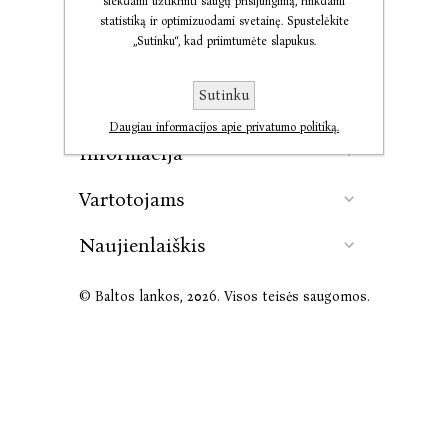
siekdami užtikrinti saugų prisijungimą, rinkdami
statistiką ir optimizuodami svetainę. Spustelėkite
„Sutinku“, kad priimtumėte slapukus.
Kontaktai
Sutinku
Leidykla
Daugiau informacijos apie privatumo politiką.
Informacija
Vartotojams
Naujienlaiškis
© Baltos lankos, 2026. Visos teisės saugomos.