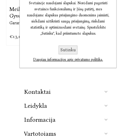
Svetainėje naudojami slapukai. Norėdami pagerinti
Meilė X Stilius X
svetainės funkcionalumą ir Jūsų patirtį, mes
Gyvenimas
naudojame slapukus prisijungimo duomenims įsiminti,
siekdami užtikrinti saugų prisijungimą, rinkdami
Garance Doré
statistiką ir optimizuodami svetainę. Spustelėkite
„Sutinku“, kad priimtumėte slapukus.
€13,10
Sutinku
Daugiau informacijos apie privatumo politiką.
Kontaktai
Leidykla
Informacija
Vartotojams