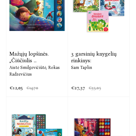
Mažųjų lopšinės.
3 garsinių knygelių
„Čiūčiulis ...
rinkinys:
Aistė Smilgevičiūtė,
Rokas
Sam Taplin
Radzevičius
€12,05
€27,37
€14,70
€35,05