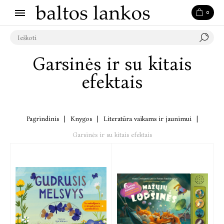
0
Garsinės ir su kitais
efektais
Pagrindinis
|
Knygos
|
Literatūra vaikams ir jaunimui
|
Garsinės ir su kitais efektais