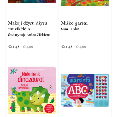
Mažoji džyru džyru
Miško garsai
muzikėlė. 5
Sam Taplin
Sudarytoja Aušra Žičkienė
€11,48
€11,48
€14,00
€14,00