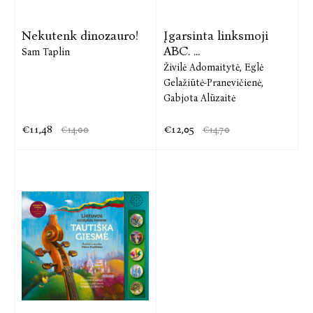
Nekutenk dinozauro!
Įgarsinta linksmoji
ABC. ...
Sam Taplin
Živilė Adomaitytė,
Eglė
Gelažiūtė-Pranevičienė,
Gabjota Alūzaitė
€11,48
€12,05
€14,00
€14,70