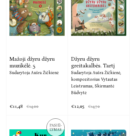
Mažoji džyru džyru
Džyru džyru
muzikėlė. 5
greitakalbės. Tartį
Sudarytoja Aušra Žičkienė
Sudarytoja Aušra Žičkienė,
kompozitorius Vytautas
Leistrumas,
Skirmantė
Būdvytė
€11,48
€12,05
€14,00
€14,70
PASIŪ-
LYMAS