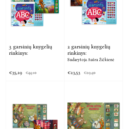
3 garsinių knygelių
2 garsinių knygelių
rinkinys:
rinkinys:
Sudarytoja Aušra Žičkienė
€35,29
€23,53
€44,10
€29,40