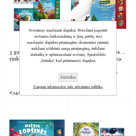
Svetainėje naudojami slapukai. Norėdami pagerinti
svetainės funkcionalumą ir Jūsų patirtį, mes
naudojame slapukus prisijungimo duomenims įsiminti,
siekdami užtikrinti saugų prisijungimą, rinkdami
3 garsinių knygelių
Džyru džyru Kalėdos. ...
statistiką ir optimizuodami svetainę. Spustelėkite
rinkinys:
Eglė Wildheart,
Sudarytoja
„Sutinku“, kad priimtumėte slapukus.
Aušra Žičkienė,
kompozitorius Vytautas
Sutinku
Leistrumas
Daugiau informacijos apie privatumo politiką.
€34,68
€11,48
€43,41
€14,00