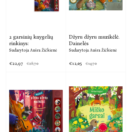
2 garsinių knygelių
Džyru džyru muzikėlė.
rinkinys:
Dainelės
Sudarytoja Aušra Žičkienė
Sudarytoja Aušra Žičkienė
€22,97
€12,05
€28,70
€14,70