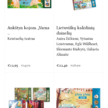
Aukštyn kojom. „Varna
Lietuviškų kalėdinių
...
dainelių
Keistuolių teatras
Aušra Žičkienė,
Vytautas
Leistrumas,
Eglė Wildheart,
Skirmantė Būdvytė,
Gabjota
Alūzaitė
€12,05
€22,40
€14,70
€28,00