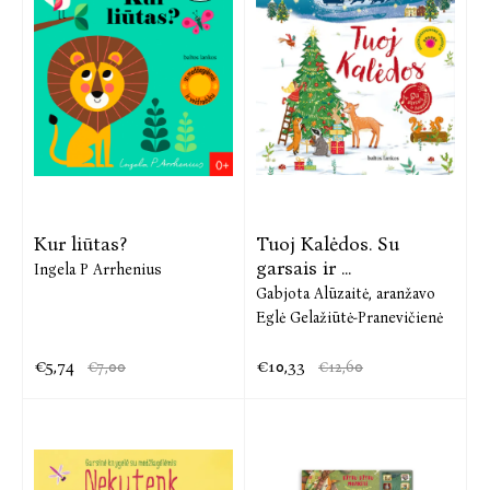
Kur liūtas?
Tuoj Kalėdos. Su
garsais ir ...
Ingela P Arrhenius
Gabjota Alūzaitė,
aranžavo
Eglė Gelažiūtė-Pranevičienė
€5,74
€10,33
€7,00
€12,60