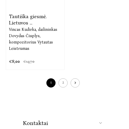
Tautiška giesmė.
Lietuvos ...
Vincas Kudirka,
dailininkas
Dovydas Čiuplys,
kompozitorius Vytautas
Leistrumas
€8,00
€14,70
1
2
Kontaktai