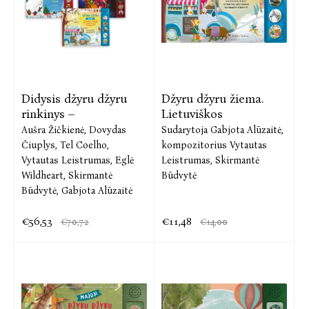
Didysis džyru džyru
Džyru džyru žiema.
rinkinys –
Lietuviškos
Aušra Žičkienė,
Dovydas
Sudarytoja Gabjota Alūzaitė,
Čiuplys,
Tel Coelho,
kompozitorius Vytautas
Vytautas Leistrumas,
Eglė
Leistrumas,
Skirmantė
Wildheart,
Skirmantė
Būdvytė
Būdvytė,
Gabjota Alūzaitė
€56,53
€11,48
€70,72
€14,00