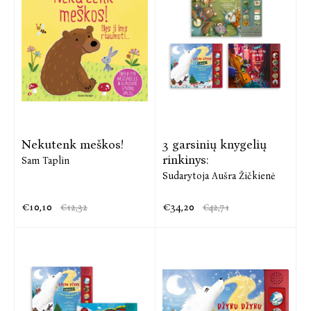
Nekutenk meškos!
3 garsinių knygelių
rinkinys:
Sam Taplin
Sudarytoja Aušra Žičkienė
€10,10
€34,20
€12,32
€42,71