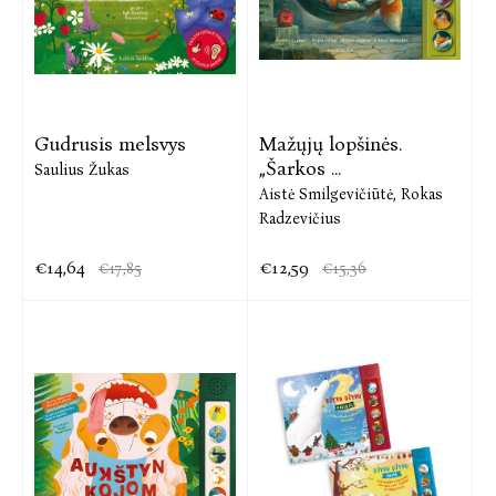
Gudrusis melsvys
Mažųjų lopšinės.
„Šarkos ...
Saulius Žukas
Aistė Smilgevičiūtė,
Rokas
Radzevičius
€14,64
€12,59
€17,85
€15,36