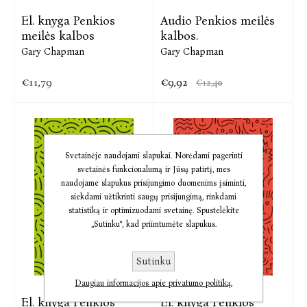
El. knyga Penkios
Audio Penkios meilės
meilės kalbos
kalbos.
Gary Chapman
Gary Chapman
€11,79
€9,92
€12,40
Svetainėje naudojami slapukai. Norėdami pagerinti
svetainės funkcionalumą ir Jūsų patirtį, mes
naudojame slapukus prisijungimo duomenims įsiminti,
siekdami užtikrinti saugų prisijungimą, rinkdami
statistiką ir optimizuodami svetainę. Spustelėkite
„Sutinku“, kad priimtumėte slapukus.
Sutinku
Daugiau informacijos apie privatumo politiką.
El. knyga Penkios
El. knyga Penkios