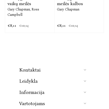
vaikų meilės
meilės kalbos
Gary Chapman,
Ross
Gary Chapman
Campbell
€8,11
€8,11
€10,14
€10,14
Kontaktai
Leidykla
Informacija
Vartotojams