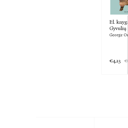
El. knyg
Gyvulių 
George Or
€4,23
€