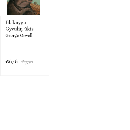
El. knyga
Gyvulių ūkis
George Orwell
€6,16
€7,70