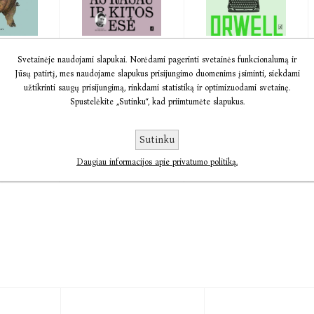
a
El. knyga
El. knyga
Svetainėje naudojami slapukai. Norėdami pagerinti svetainės funkcionalumą ir
ūkis
„Kodėl aš
Lapok,
Jūsų patirtį, mes naudojame slapukus prisijungimo duomenims įsiminti, siekdami
rašau“ ir
Aspidistra
well
užtikrinti saugų prisijungimą, rinkdami statistiką ir optimizuodami svetainę.
George Orwell,
George Orwell
Spustelėkite „Sutinku“, kad priimtumėte slapukus.
Darius Pocevičius
Sutinku
5,29
€10,33
€12,92
€9,01
€11,27
Daugiau informacijos apie privatumo politiką.