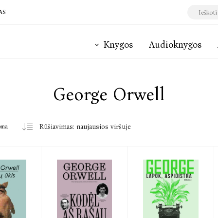
AS
Knygos
Audioknygos
George Orwell
oma