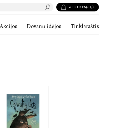
0
PREKĖS(-IŲ)
Akcijos
Dovanų idėjos
Tinklaraštis