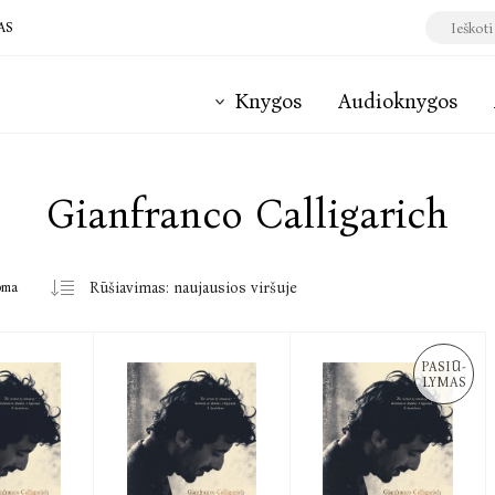
AS
Knygos
Audioknygos
Gianfranco Calligarich
oma
PASIŪ-
LYMAS