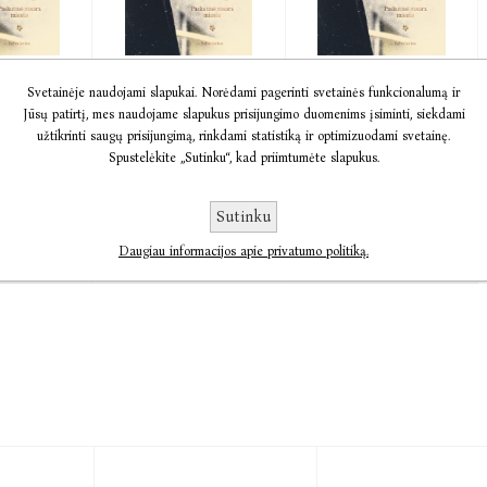
a
Audio
Paskutinė
Svetainėje naudojami slapukai. Norėdami pagerinti svetainės funkcionalumą ir
nė
Paskutinė
vasara mieste
Jūsų patirtį, mes naudojame slapukus prisijungimo duomenims įsiminti, siekdami
vasara mieste
Gianfranco
užtikrinti saugų prisijungimą, rinkdami statistiką ir optimizuodami svetainę.
o
Gianfranco
Calligarich
Spustelėkite „Sutinku“, kad priimtumėte slapukus.
h
Calligarich
Sutinku
7,68
€6,93
€8,66
€7,58
€9,24
Daugiau informacijos apie privatumo politiką.