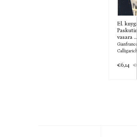
El. knyg
Paskuti
vasara ...
Gianfranc
Calligaric
€6,14
€