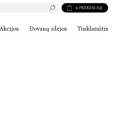
0
PREKĖS(-IŲ)
Akcijos
Dovanų idėjos
Tinklaraštis