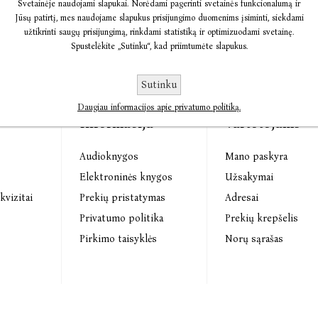
Svetainėje naudojami slapukai. Norėdami pagerinti svetainės funkcionalumą ir
Jūsų patirtį, mes naudojame slapukus prisijungimo duomenims įsiminti, siekdami
užtikrinti saugų prisijungimą, rinkdami statistiką ir optimizuodami svetainę.
Spustelėkite „Sutinku“, kad priimtumėte slapukus.
Sutinku
Daugiau informacijos apie privatumo politiką.
Informacija
Vartotojams
Audioknygos
Mano paskyra
s
Elektroninės knygos
Užsakymai
kvizitai
Prekių pristatymas
Adresai
Privatumo politika
Prekių krepšelis
Pirkimo taisyklės
Norų sąrašas