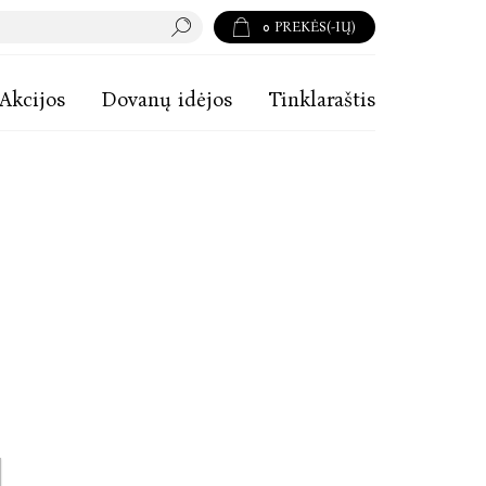
0
PREKĖS(-IŲ)
Akcijos
Dovanų idėjos
Tinklaraštis