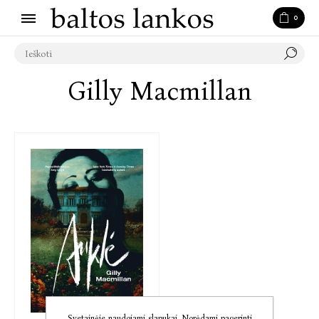
0
Gilly Macmillan
Svetainėje naudojami slapukai. Norėdami pagerinti