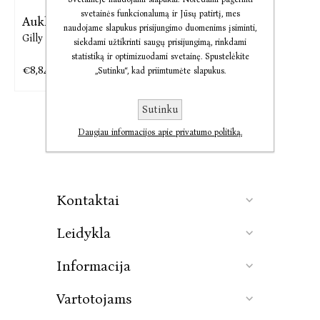
svetainės funkcionalumą ir Jūsų patirtį, mes
Auklė
naudojame slapukus prisijungimo duomenims įsiminti,
Gilly Macmillan
siekdami užtikrinti saugų prisijungimą, rinkdami
statistiką ir optimizuodami svetainę. Spustelėkite
€8,84
€10,78
„Sutinku“, kad priimtumėte slapukus.
Sutinku
Daugiau informacijos apie privatumo politiką.
Kontaktai
Leidykla
Informacija
Vartotojams