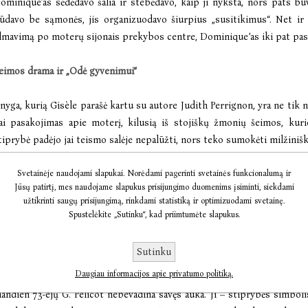
ominique'as sėdėdavo šalia ir stebėdavo, kaip ji nyksta, nors pats bu
ūdavo be sąmonės, jis organizuodavo šiurpius „susitikimus“. Net ir
ilmavimą po moterų sijonais prekybos centre, Dominique’as iki pat pa
eimos drama ir „Odė gyvenimui“
nyga, kurią Gisèle parašė kartu su autore Judith Perrignon, yra ne tik n
ai pasakojimas apie moterį, kilusią iš stojiškų žmonių šeimos, kuri
tiprybė padėjo jai teismo salėje nepalūžti, nors teko sumokėti milžiniš
antykių drama neaplenkė ir jos vaikų. Dukra Caroline, įtarianti, kad tėv
Svetainėje naudojami slapukai. Norėdami pagerinti svetainės funkcionalumą ir
Jūsų patirtį, mes naudojame slapukus prisijungimo duomenims įsiminti, siekdami
ienais apatiniais, nuotraukų kaltinamojo archyve taip pat rasta), kurį l
užtikrinti saugų prisijungimą, rinkdami statistiką ir optimizuodami svetainę.
albasi, nors Caroline vis dar kovoja su didžiuliu pykčiu tėvui. Gisèle p
Spustelėkite „Sutinku“, kad priimtumėte slapukus.
ori pažvelgti jam į akis ir sužinoti tiesą apie dukrą, tikėdamasi bent laš
Sutinku
eisė į laimę
Daugiau informacijos apie privatumo politiką.
iandien 73-ejų G. Pelicot nebevadina savęs auka. Ji – stiprybės simbol