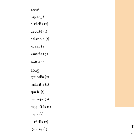
2026
liepa (3)
birželis (2)
gegužė (1)
balandis (5)
kovas (3)
vasaris (9)
sausis (3)
2025
gruodis (2)
lapkritis (1)
spalis (5)
rugsėjis (2)
rugpjūtis (1)
liepa (4)
birželis (2)
T
gegužė (1)
p