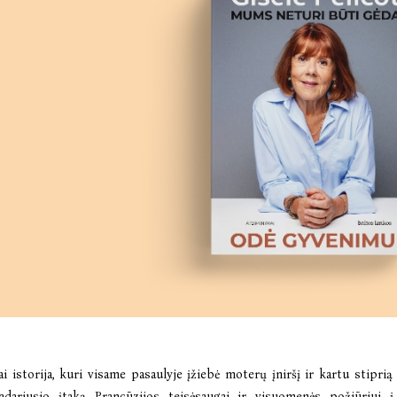
ai istorija, kuri visame pasaulyje įžiebė moterų įniršį ir kartu stipri
adariusio įtaką Prancūzijos teisėsaugai ir visuomenės požiūriui į