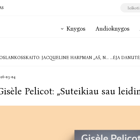
AS
Knygos
Audioknygos
SLANKOSSKAITO: JACQUELINE HARPMAN „AŠ, NEPAŽINUSI VYRŲ“
ŠUOLIS PER EPOCHŲ PRA
026-03-04
Gisèle Pelicot: „Suteikiau sau leid