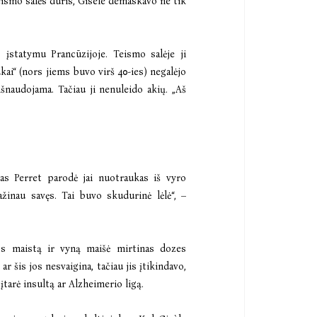
 teismo salės duris, Gisèle demaskavo ne tik
) įstatymu Prancūzijoje. Teismo salėje ji
ai“ (nors jiems buvo virš 40-ies) negalėjo
išnaudojama. Tačiau ji nenuleido akių. „Aš
t’as Perret parodė jai nuotraukas iš vyro
žinau savęs. Tai buvo skudurinė lėlė“, –
os maistą ir vyną maišė mirtinas dozes
 šis jos nesvaigina, tačiau jis įtikindavo,
įtarė insultą ar Alzheimerio ligą.