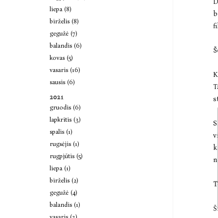
D
liepa (8)
b
birželis (8)
f
gegužė (7)
balandis (6)
Š
kovas (5)
vasaris (16)
K
sausis (6)
T
2021
s
gruodis (6)
lapkritis (3)
S
spalis (1)
v
rugsėjis (1)
k
rugpjūtis (5)
n
liepa (1)
birželis (2)
T
gegužė (4)
balandis (1)
Š
vasaris (3)