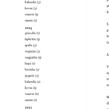
balandis (3)
a
kovas (3)
S
vasaris (5)
sausis (2)
Š
2024
p
gruodis (7)
P
lapkritis (5)
t
spalis (3)
rugsėjis (3)
A
rugpjūtis (5)
liepa (1)
V
birželis (2)
s
gegužė (3)
s
balandis (2)
s
kovas (5)
vasaris (6)
N
sausis (2)
d
2023