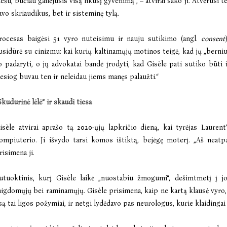
iešu, būčiau gailėjusis visą likusį gyvenimą“, – atvirai sako ji. Atvėrusi
avo skriaudikus, bet ir sisteminę tylą.
rocesas baigėsi 51 vyro nuteisimu ir nauju sutikimo (angl.
consent
usidūrė su cinizmu: kai kurių kaltinamųjų motinos teigė, kad jų „berniuk
o padaryti, o jų advokatai bandė įrodyti, kad Gisèle pati sutiko būti 
iesiog buvau ten ir neleidau jiems manęs palaužti.“
Skudurinė lėlė“ ir skaudi tiesa
isèle atvirai aprašo tą 2020-ųjų lapkričio dieną, kai tyrėjas Lauren
ompiuterio. Ji išvydo tarsi komos ištiktą, bejėgę moterį. „Aš neatpa
risimena ji.
utuoktinis, kurį Gisèle laikė „nuostabiu žmogumi“, dešimtmetį į j
igdomųjų bei raminamųjų. Gisèle prisimena, kaip ne kartą klausė vyro, ar
są tai ligos požymiai, ir netgi lydėdavo pas neurologus, kurie klaidingai 