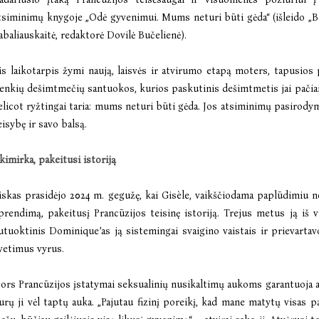
tsiminimų knygoje „Odė gyvenimui. Mums neturi būti gėda“ (išleido „Bal
abaliauskaitė, redaktorė Dovilė Bučelienė).
is laikotarpis žymi naują, laisvės ir atvirumo etapą moters, tapusios
enkių dešimtmečių santuokos, kurios paskutinis dešimtmetis jai pačiai
elicot ryžtingai taria: mums neturi būti gėda. Jos atsiminimų pasirody
eisybę ir savo balsą.
kimirka, pakeitusi istoriją
iskas prasidėjo 2024 m. gegužę, kai Gisèle, vaikščiodama paplūdimiu n
prendimą, pakeitusį Prancūzijos teisinę istoriją. Trejus metus ją iš
utuoktinis Dominique’as ją sistemingai svaigino vaistais ir prievarta
vetimus vyrus.
ors Prancūzijos įstatymai seksualinių nusikaltimų aukoms garantuoja 
urų ji vėl taptų auka. „Pajutau fizinį poreikį, kad mane matytų visas p