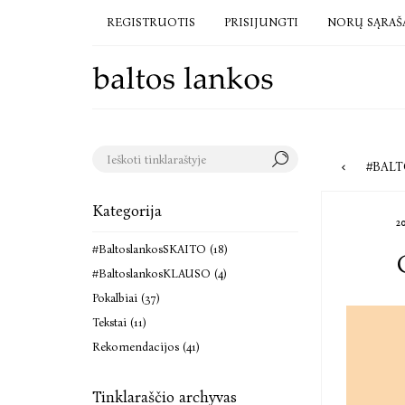
REGISTRUOTIS
PRISIJUNGTI
NORŲ SĄRAŠ
#BALTO
Kategorija
2
#BaltoslankosSKAITO (18)
#BaltoslankosKLAUSO (4)
Pokalbiai (37)
Tekstai (11)
Rekomendacijos (41)
Tinklaraščio archyvas