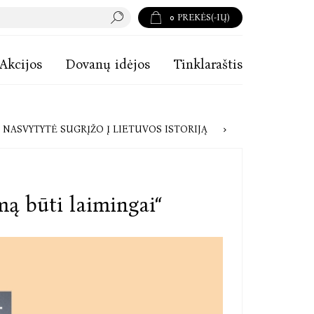
0
PREKĖS(-IŲ)
Akcijos
Dovanų idėjos
Tinklaraštis
RAJAS: KAIP BASAKOJĖ ŠOKĖJA DANUTĖ NASVYTYTĖ SUGRĮŽO Į LIETUVOS ISTORIJĄ
imą būti laimingai“