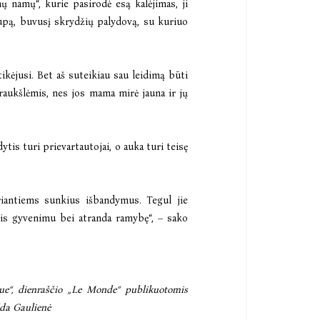
ų namų“, kurie pasirodė esą kalėjimas, ji
oupą, buvusį skrydžių palydovą, su kuriuo
ikėjusi. Bet aš suteikiau sau leidimą būti
 raukšlėmis, nes jos mama mirė jauna ir jų
tis turi prievartautojai, o auka turi teisę
iriantiems sunkius išbandymus. Tegul jie
utis gyvenimu bei atranda ramybę“, – sako
ue“, dienraščio „Le Monde“ publikuotomis
lda Gaulienė