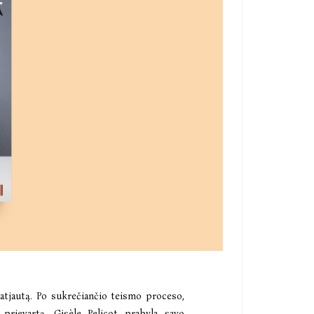
ą atjautą. Po sukrečiančio teismo proceso,
 prievartą, Gisèle Pelicot prabyla savo