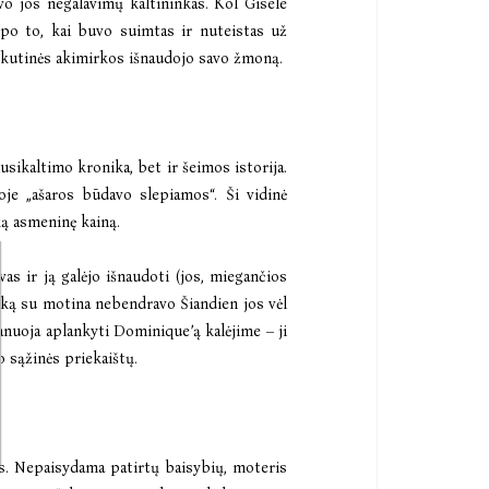
vo jos negalavimų kaltininkas. Kol Gisèle
 po to, kai buvo suimtas ir nuteistas už
skutinės akimirkos išnaudojo savo žmoną.
usikaltimo kronika, bet ir šeimos istorija.
oje „ašaros būdavo slepiamos“. Ši vidinė
ką asmeninę kainą.
as ir ją galėjo išnaudoti (jos, miegančios
aiką su motina nebendravo Šiandien jos vėl
lanuoja aplankyti Dominique’ą kalėjime – ji
o sąžinės priekaištų.
is. Nepaisydama patirtų baisybių, moteris