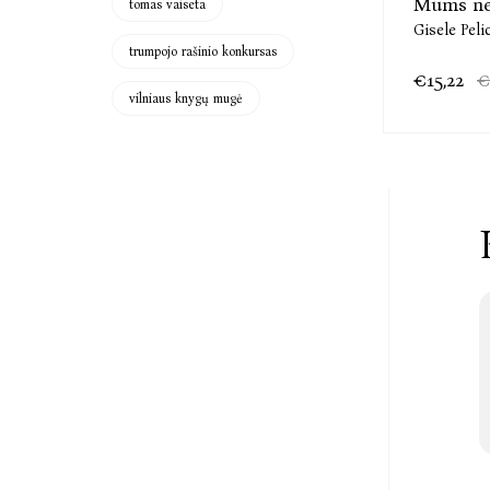
Mums net
tomas vaiseta
Gisele Peli
trumpojo rašinio konkursas
€15,22
€
vilniaus knygų mugė