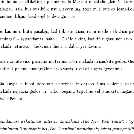
pinduliuoja neįtikėtiną optimizmą. Iš Mazano miestelio „laimės kupin
abėgo į salą, kur susikūrė naują gyvenimą. 2023 m. ji sutiko Jeaną-L
iandien dalijasi kasdienybės džiaugsmais.
Jei kas nors būtų pasakęs, kad tokio amžiaus rasiu meilę, nebūčiau pat
aimingai“, – šypsodamasi sako ji. Gisèle tikina, kad džiaugiasi net savo
iekada neturėjo, – kiekviena diena jai dabar yra dovana.
isèle žinutė viso pasaulio moterims aiški: niekada nejauskite gėdos. Gėdy
akilti iš pelenų, susigrąžinti savo vardą ir vėl džiaugtis gyvenimu.
Šia knyga tikiuosi perduoti stiprybės ir drąsos žinią visiems, pat
iekada nejaučia gėdos. Ir, laikui bėgant, tegul jie vėl išmoksta mėga
isèle Pelicot.
emdamasi išskirtiniais interviu žurnalams „The New York Times“, „Vog
tsiminimų ištraukomis bei „The Guardian“ pranešimais, tekstą parengė Mi