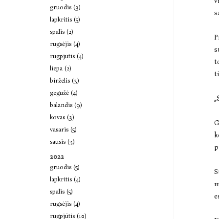
v
gruodis (3)
s
lapkritis (5)
spalis (2)
P
rugsėjis (4)
s
rugpjūtis (4)
t
liepa (2)
t
birželis (3)
gegužė (4)
„
balandis (9)
kovas (3)
G
vasaris (5)
k
sausis (3)
p
2022
gruodis (5)
S
lapkritis (4)
m
spalis (5)
e
rugsėjis (4)
rugpjūtis (10)