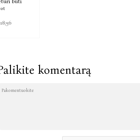
uri būti
cot
18,56
Palikite komentarą