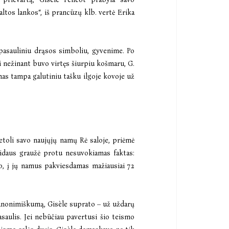
tos lankos“, iš prancūzų klb. vertė Erika
 pasauliniu drąsos simboliu, gyvenime. Po
 nežinant buvo virtęs šiurpiu košmaru, G.
mas tampa galutiniu tašku ilgoje kovoje už
etoli savo naujųjų namų Rė saloje, priėmė
 vidaus graužė protu nesuvokiamas faktas:
vo, į jų namus pakviesdamas mažiausiai 72
anonimiškumą, Gisèle suprato – už uždarų
asaulis. Jei nebūčiau pavertusi šio teismo