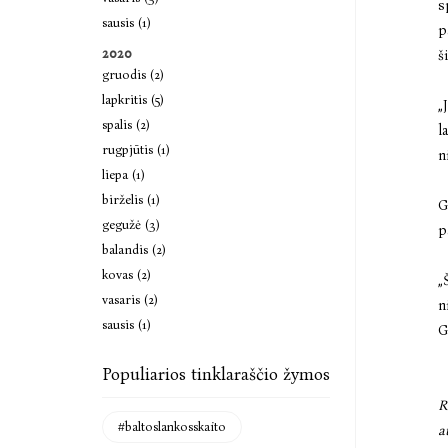
s
sausis (1)
p
2020
š
gruodis (2)
lapkritis (5)
„
spalis (2)
l
rugpjūtis (1)
n
liepa (1)
birželis (1)
G
gegužė (3)
p
balandis (2)
kovas (2)
„
vasaris (2)
n
sausis (1)
G
Populiarios tinklaraščio žymos
R
#baltoslankosskaito
a