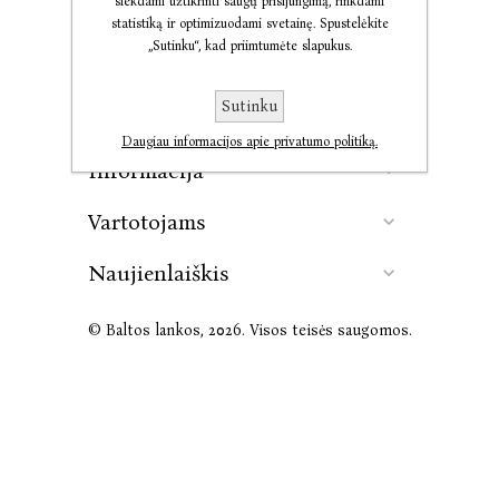
siekdami užtikrinti saugų prisijungimą, rinkdami
statistiką ir optimizuodami svetainę. Spustelėkite
„Sutinku“, kad priimtumėte slapukus.
Kontaktai
Sutinku
Leidykla
Daugiau informacijos apie privatumo politiką.
Informacija
Vartotojams
Naujienlaiškis
© Baltos lankos, 2026. Visos teisės saugomos.