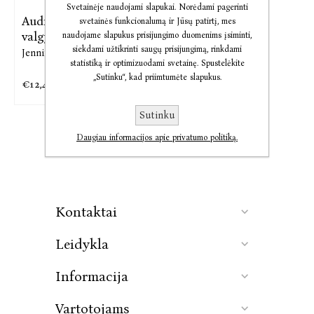
Svetainėje naudojami slapukai. Norėdami pagerinti
Audio (ne)Sergu:
svetainės funkcionalumą ir Jūsų patirtį, mes
valgymo ...
naudojame slapukus prisijungimo duomenims įsiminti,
siekdami užtikrinti saugų prisijungimą, rinkdami
Jennifer L. Gaudiani
statistiką ir optimizuodami svetainę. Spustelėkite
„Sutinku“, kad priimtumėte slapukus.
€12,44
€15,55
Sutinku
Daugiau informacijos apie privatumo politiką.
Kontaktai
Leidykla
Informacija
Vartotojams