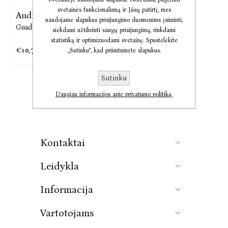
svetainės funkcionalumą ir Jūsų patirtį, mes
Audio Vienintelė duktė
naudojame slapukus prisijungimo duomenims įsiminti,
Guadalupė Nettel
siekdami užtikrinti saugų prisijungimą, rinkdami
statistiką ir optimizuodami svetainę. Spustelėkite
€10,71
€13,39
„Sutinku“, kad priimtumėte slapukus.
Sutinku
Daugiau informacijos apie privatumo politiką.
Kontaktai
Leidykla
Informacija
Vartotojams