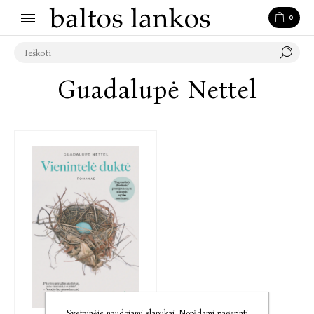
0
Guadalupė Nettel
Svetainėje naudojami slapukai. Norėdami pagerinti