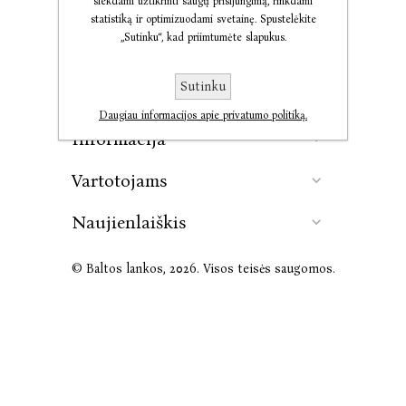
siekdami užtikrinti saugų prisijungimą, rinkdami
statistiką ir optimizuodami svetainę. Spustelėkite
„Sutinku“, kad priimtumėte slapukus.
Kontaktai
Sutinku
Leidykla
Daugiau informacijos apie privatumo politiką.
Informacija
Vartotojams
Naujienlaiškis
© Baltos lankos, 2026. Visos teisės saugomos.