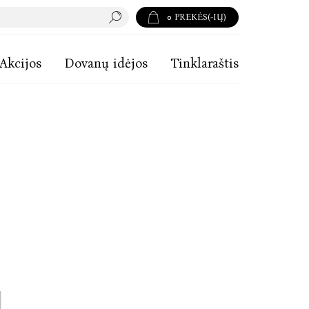
0
PREKĖS(-IŲ)
Akcijos
Dovanų idėjos
Tinklaraštis