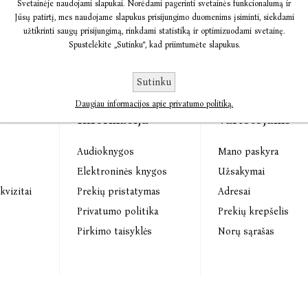
Svetainėje naudojami slapukai. Norėdami pagerinti svetainės funkcionalumą ir
Jūsų patirtį, mes naudojame slapukus prisijungimo duomenims įsiminti, siekdami
užtikrinti saugų prisijungimą, rinkdami statistiką ir optimizuodami svetainę.
Spustelėkite „Sutinku“, kad priimtumėte slapukus.
Sutinku
Daugiau informacijos apie privatumo politiką.
Informacija
Vartotojams
Audioknygos
Mano paskyra
s
Elektroninės knygos
Užsakymai
kvizitai
Prekių pristatymas
Adresai
Privatumo politika
Prekių krepšelis
Pirkimo taisyklės
Norų sąrašas