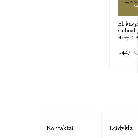
El. knyg
šūdmalą
Harry G. 
€4,47
€
Kontaktai
Leidykla