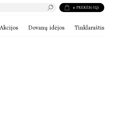
0
PREKĖS(-IŲ)
Akcijos
Dovanų idėjos
Tinklaraštis