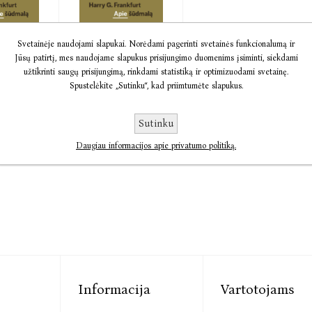
Svetainėje naudojami slapukai. Norėdami pagerinti svetainės funkcionalumą ir
a Apie
Audio Apie
Jūsų patirtį, mes naudojame slapukus prisijungimo duomenims įsiminti, siekdami
šūdmalą
užtikrinti saugų prisijungimą, rinkdami statistiką ir optimizuodami svetainę.
Frankfurt
Harry G. Frankfurt
Spustelėkite „Sutinku“, kad priimtumėte slapukus.
5,59
€4,49
€5,62
Sutinku
Daugiau informacijos apie privatumo politiką.
Informacija
Vartotojams