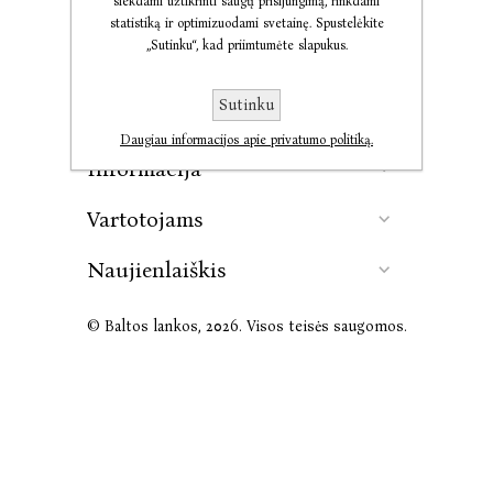
siekdami užtikrinti saugų prisijungimą, rinkdami
statistiką ir optimizuodami svetainę. Spustelėkite
„Sutinku“, kad priimtumėte slapukus.
Kontaktai
Sutinku
Leidykla
Daugiau informacijos apie privatumo politiką.
Informacija
Vartotojams
Naujienlaiškis
© Baltos lankos, 2026. Visos teisės saugomos.