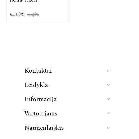
Henrik Fexeus
€11,86
€14,82
Kontaktai
Leidykla
Informacija
Vartotojams
Naujienlaiškis