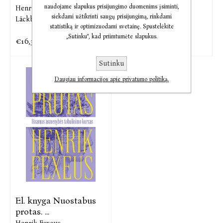
skaitymo menas
naudojame slapukus prisijungimo duomenims įsiminti,
Henrik Fexeus,
Camilla
siekdami užtikrinti saugų prisijungimą, rinkdami
Läckberg
Henrik Fexeus
statistiką ir optimizuodami svetainę. Spustelėkite
„Sutinku“, kad priimtumėte slapukus.
€16,36
€12,32
€20,44
€15,40
Sutinku
Daugiau informacijos apie privatumo politiką.
El. knyga Nuostabus
protas. ...