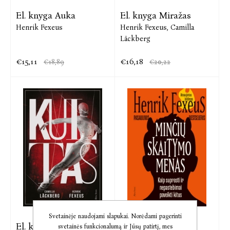
El. knyga Auka
El. knyga Miražas
Henrik Fexeus
Henrik Fexeus,
Camilla
Läckberg
€15,11
€16,18
€18,89
€20,22
Svetainėje naudojami slapukai. Norėdami pagerinti
El. knyga Kultas
El. knyga Minčių
svetainės funkcionalumą ir Jūsų patirtį, mes