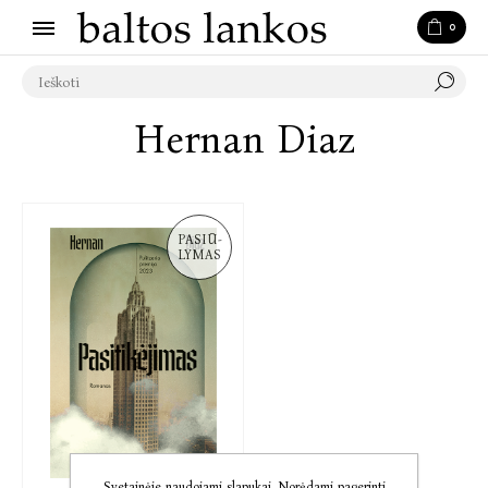
0
Hernan Diaz
PASIŪ-
LYMAS
Svetainėje naudojami slapukai. Norėdami pagerinti