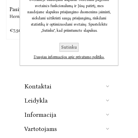
svetainės funkcionalumą ir Jūsų patirtį, mes
Pasitikėjimas
naudojame slapukus prisijungimo duomenims įsiminti,
Hernan Diaz
siekdami užtikrinti saugų prisijungimą, rinkdami
statistiką ir optimizuodami svetainę. Spustelėkite
€7,50
€17,51
„Sutinku“, kad priimtumėte slapukus.
Sutinku
Daugiau informacijos apie privatumo politiką.
Kontaktai
Leidykla
Informacija
Vartotojams