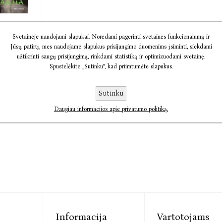
užalota.
Svetainėje naudojami slapukai. Norėdami pagerinti svetainės funkcionalumą ir
Jūsų patirtį, mes naudojame slapukus prisijungimo duomenims įsiminti, siekdami
torija
užtikrinti saugų prisijungimą, rinkdami statistiką ir optimizuodami svetainę.
ton,
Spustelėkite „Sutinku“, kad priimtumėte slapukus.
dere
9,40
Sutinku
Daugiau informacijos apie privatumo politiką.
Informacija
Vartotojams