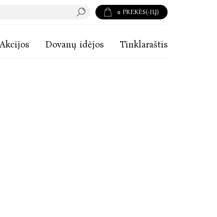
0
PREKĖS(-IŲ)
Akcijos
Dovanų idėjos
Tinklaraštis