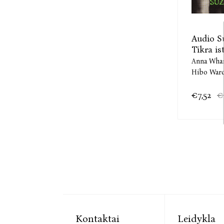
Audio S
Tikra is
Anna Whar
Hibo War
€7,52
€
Kontaktai
Leidykla