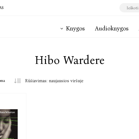
AS
Knygos
Audioknygos
Hibo Wardere
oma