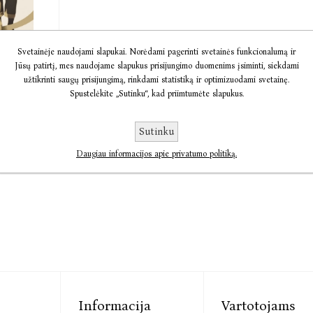
a
Svetainėje naudojami slapukai. Norėdami pagerinti svetainės funkcionalumą ir
Jūsų patirtį, mes naudojame slapukus prisijungimo duomenims įsiminti, siekdami
s
užtikrinti saugų prisijungimą, rinkdami statistiką ir optimizuodami svetainę.
.
Spustelėkite „Sutinku“, kad priimtumėte slapukus.
öderberg
€13,95
Sutinku
Daugiau informacijos apie privatumo politiką.
Informacija
Vartotojams