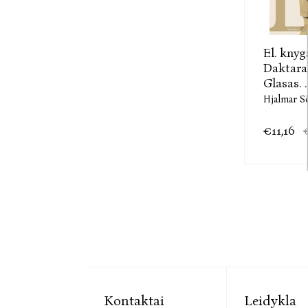
El. knyg
Daktara
Glasas. ..
Hjalmar S
€11,16
Kontaktai
Leidykla