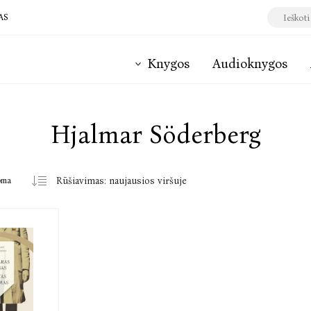
AS
Knygos
Audioknygos
Hjalmar Söderberg
oma