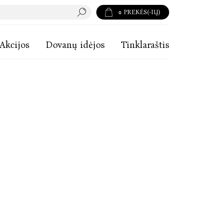
0
PREKĖS(-IŲ)
Akcijos
Dovanų idėjos
Tinklaraštis