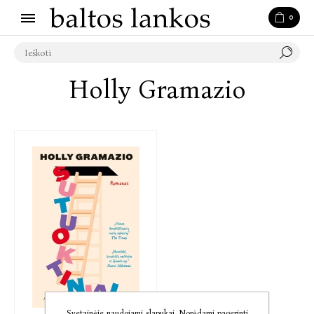
0
Holly Gramazio
Svetainėje naudojami slapukai. Norėdami pagerinti