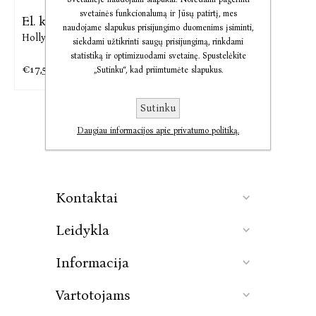
svetainės funkcionalumą ir Jūsų patirtį, mes
El. knyga Sutuoktiniai
naudojame slapukus prisijungimo duomenims įsiminti,
Holly Gramazio
siekdami užtikrinti saugų prisijungimą, rinkdami
statistiką ir optimizuodami svetainę. Spustelėkite
€17,59
€21,99
„Sutinku“, kad priimtumėte slapukus.
Sutinku
Daugiau informacijos apie privatumo politiką.
Kontaktai
Leidykla
Informacija
Vartotojams