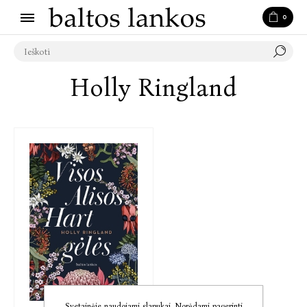
0
Holly Ringland
Svetainėje naudojami slapukai. Norėdami pagerinti