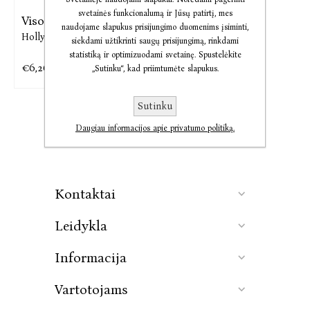
svetainės funkcionalumą ir Jūsų patirtį, mes
Visos Alisos Hart gėlės
naudojame slapukus prisijungimo duomenims įsiminti,
Holly Ringland
siekdami užtikrinti saugų prisijungimą, rinkdami
statistiką ir optimizuodami svetainę. Spustelėkite
€6,26
€10,78
„Sutinku“, kad priimtumėte slapukus.
Sutinku
Daugiau informacijos apie privatumo politiką.
Kontaktai
Leidykla
Informacija
Vartotojams