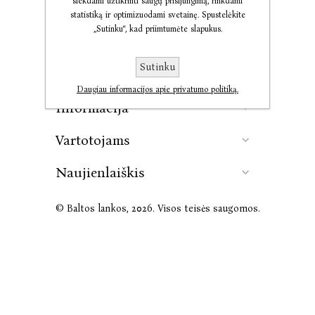
siekdami užtikrinti saugų prisijungimą, rinkdami
statistiką ir optimizuodami svetainę. Spustelėkite
„Sutinku“, kad priimtumėte slapukus.
Kontaktai
Sutinku
Leidykla
Daugiau informacijos apie privatumo politiką.
Informacija
Vartotojams
Naujienlaiškis
© Baltos lankos, 2026. Visos teisės saugomos.