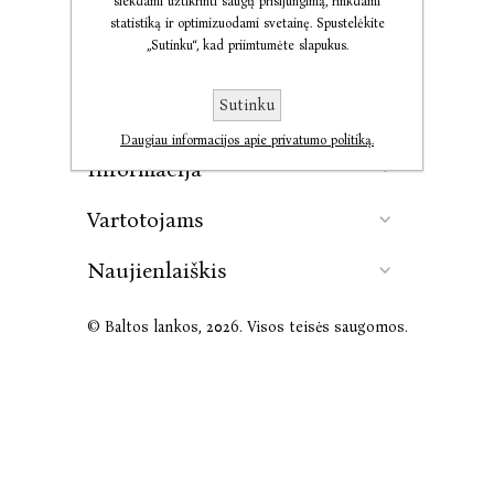
siekdami užtikrinti saugų prisijungimą, rinkdami
statistiką ir optimizuodami svetainę. Spustelėkite
„Sutinku“, kad priimtumėte slapukus.
Kontaktai
Sutinku
Leidykla
Daugiau informacijos apie privatumo politiką.
Informacija
Vartotojams
Naujienlaiškis
© Baltos lankos, 2026. Visos teisės saugomos.