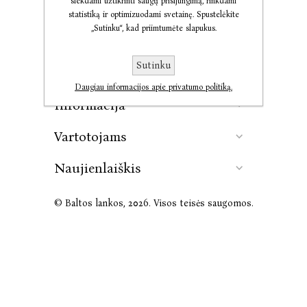
siekdami užtikrinti saugų prisijungimą, rinkdami
statistiką ir optimizuodami svetainę. Spustelėkite
„Sutinku“, kad priimtumėte slapukus.
Kontaktai
Sutinku
Leidykla
Daugiau informacijos apie privatumo politiką.
Informacija
Vartotojams
Naujienlaiškis
© Baltos lankos, 2026. Visos teisės saugomos.