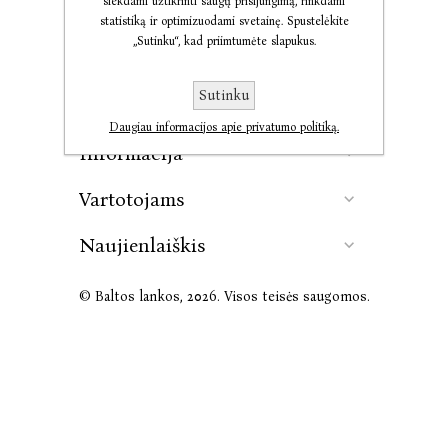
siekdami užtikrinti saugų prisijungimą, rinkdami
statistiką ir optimizuodami svetainę. Spustelėkite
„Sutinku“, kad priimtumėte slapukus.
Kontaktai
Sutinku
Leidykla
Daugiau informacijos apie privatumo politiką.
Informacija
Vartotojams
Naujienlaiškis
© Baltos lankos, 2026. Visos teisės saugomos.