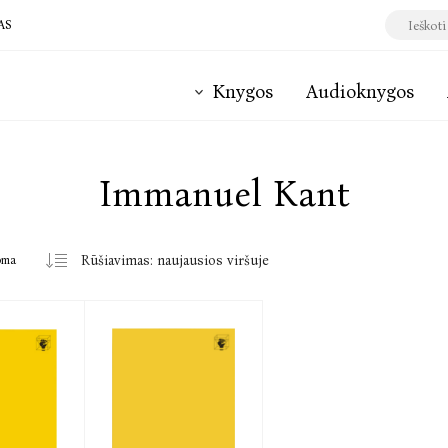
AS
Knygos
Audioknygos
Immanuel Kant
oma