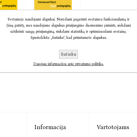
Svetainėje naudojami slapukai. Norėdami pagerinti svetainės funkcionalumą ir
a Apie
Audio Apie
Jūsų patirtį, mes naudojame slapukus prisijungimo duomenims įsiminti, siekdami
iką
pedagogiką
užtikrinti saugų prisijungimą, rinkdami statistiką ir optimizuodami svetainę.
 Kant
Immanuel Kant
Spustelėkite „Sutinku“, kad priimtumėte slapukus.
5,59
€4,49
€5,62
Sutinku
Daugiau informacijos apie privatumo politiką.
Informacija
Vartotojams