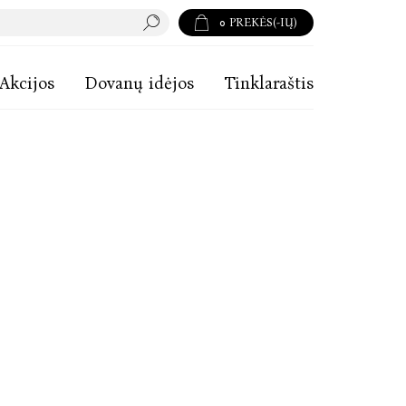
0
PREKĖS(-IŲ)
Akcijos
Dovanų idėjos
Tinklaraštis