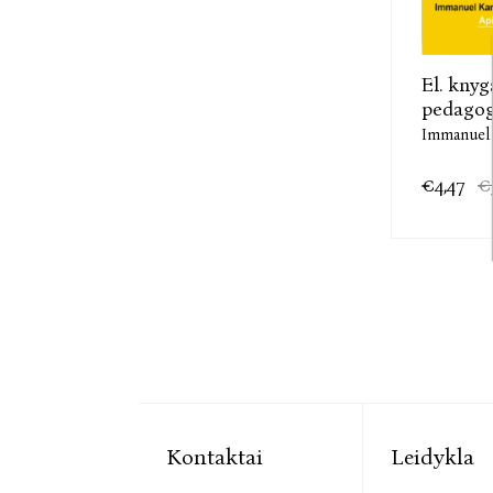
El. knyg
pedagog
Immanuel
€4,47
€
Kontaktai
Leidykla