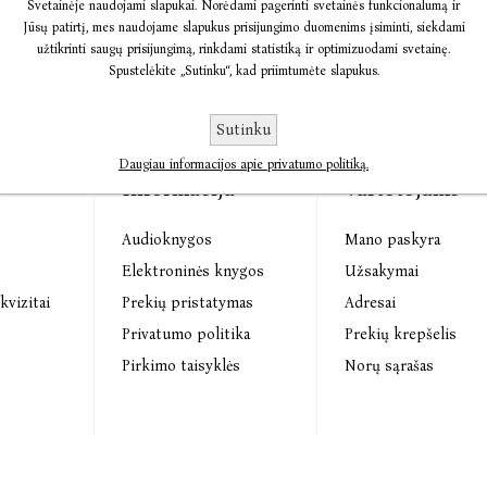
Svetainėje naudojami slapukai. Norėdami pagerinti svetainės funkcionalumą ir
Jūsų patirtį, mes naudojame slapukus prisijungimo duomenims įsiminti, siekdami
užtikrinti saugų prisijungimą, rinkdami statistiką ir optimizuodami svetainę.
Spustelėkite „Sutinku“, kad priimtumėte slapukus.
Sutinku
Daugiau informacijos apie privatumo politiką.
Informacija
Vartotojams
Audioknygos
Mano paskyra
s
Elektroninės knygos
Užsakymai
kvizitai
Prekių pristatymas
Adresai
Privatumo politika
Prekių krepšelis
Pirkimo taisyklės
Norų sąrašas