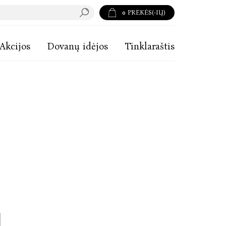
0
PREKĖS(-IŲ)
Akcijos
Dovanų idėjos
Tinklaraštis