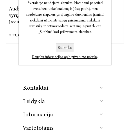
Svetainėje naudojami slapukai. Norėdami pagerinti
Audio Aš, nepažinusi
Aš, nepažinusi vyrų
svetainės funkcionalumą ir Jūsų patirtį, mes
vyrų
naudojame slapukus prisijungimo duomenims įsiminti,
Jacqueline Harpman
siekdami užtikrinti saugų prisijungimą, rinkdami
Jacqueline Harpman
statistiką ir optimizuodami svetainę. Spustelėkite
„Sutinku“, kad priimtumėte slapukus.
€12,32
€12,88
€15,40
€15,71
Sutinku
Daugiau informacijos apie privatumo politiką.
Kontaktai
Leidykla
Informacija
Vartotojams