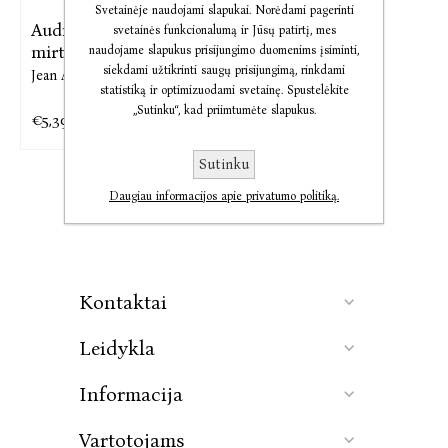
Svetainėje naudojami slapukai. Norėdami pagerinti
Audio Apie savavališką
svetainės funkcionalumą ir Jūsų patirtį, mes
mirtį
naudojame slapukus prisijungimo duomenims įsiminti,
siekdami užtikrinti saugų prisijungimą, rinkdami
Jean Amery
statistiką ir optimizuodami svetainę. Spustelėkite
„Sutinku“, kad priimtumėte slapukus.
€5,39
€6,74
Sutinku
Daugiau informacijos apie privatumo politiką.
Kontaktai
Leidykla
Informacija
Vartotojams