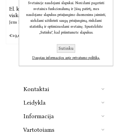
Svetainėje naudojami slapukai. Norėdami pagerinti
El. knyga Net jei
svetainės funkcionalumą ir Jūsų patirtį, mes
viskas baigsis
naudojame slapukus prisijungimo duomenims įsiminti,
siekdami užtikrinti saugų prisijungimą, rinkdami
Jens Liljestrand
statistiką ir optimizuodami svetainę. Spustelėkite
„Sutinku“, kad priimtumėte slapukus.
€19,00
€23,75
Sutinku
Daugiau informacijos apie privatumo politiką.
Kontaktai
Leidykla
Informacija
Vartotojams