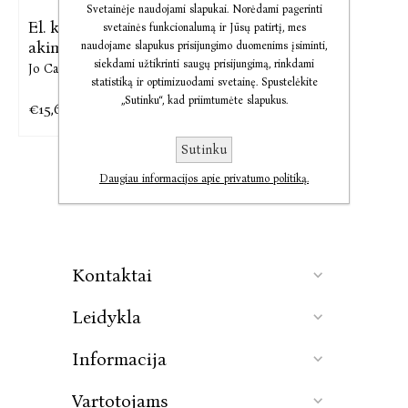
Svetainėje naudojami slapukai. Norėdami pagerinti
El. knyga Dingę
svetainės funkcionalumą ir Jūsų patirtį, mes
akimirksniu
naudojame slapukus prisijungimo duomenims įsiminti,
siekdami užtikrinti saugų prisijungimą, rinkdami
Jo Callaghan
statistiką ir optimizuodami svetainę. Spustelėkite
„Sutinku“, kad priimtumėte slapukus.
€15,64
€19,54
Sutinku
Daugiau informacijos apie privatumo politiką.
Kontaktai
Leidykla
Informacija
Vartotojams