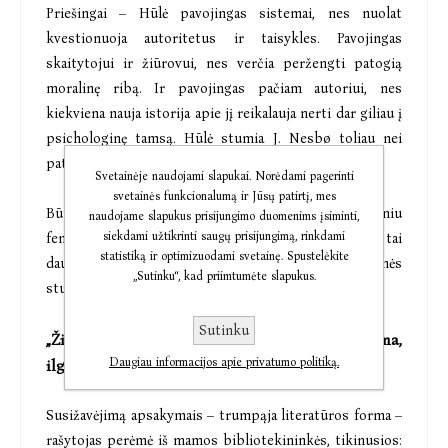
Priešingai – Hūlė pavojingas sistemai, nes nuolat
kvestionuoja autoritetus ir taisykles. Pavojingas
skaitytojui ir žiūrovui, nes verčia peržengti patogią
moralinę ribą. Ir pavojingas pačiam autoriui, nes
kiekviena nauja istorija apie jį reikalauja nerti dar giliau į
psichologinę tamsą. Hūlė stumia J. Nesbø toliau nei
patogu – literatūriškai ir asmeniškai.
Svetainėje naudojami slapukai. Norėdami pagerinti
svetainės funkcionalumą ir Jūsų patirtį, mes
Būtent todėl Hario Hūlės serija tapo pasauliniu
naudojame slapukus prisijungimo duomenims įsiminti,
siekdami užtikrinti saugų prisijungimą, rinkdami
fenomenu: nuo „Šikšnosparnio“ iki naujausių dalių – tai
statistiką ir optimizuodami svetainę. Spustelėkite
daugiau nei kriminaliniai romanai. Veikiau egzistencinės
„Sutinku“, kad priimtumėte slapukus.
studijos apie kaltę, teisingumą ir ribas.
Sutinku
„Žiurkių sala ir kitos istorijos“ – trumpa forma,
Daugiau informacijos apie privatumo politiką.
ilgas šešėlis
Susižavėjimą apsakymais – trumpąja literatūros forma –
rašytojas perėmė iš mamos bibliotekininkės, tikinusios: