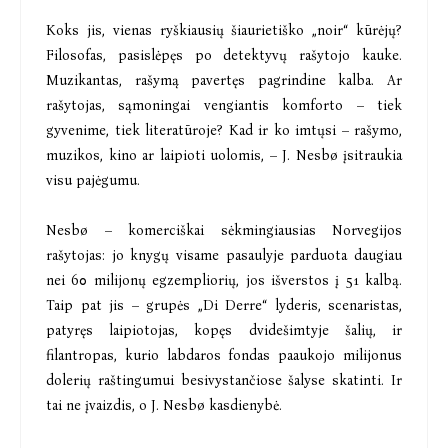
Koks jis, vienas ryškiausių šiaurietiško „noir“ kūrėjų?
Filosofas, pasislėpęs po detektyvų rašytojo kauke.
Muzikantas, rašymą pavertęs pagrindine kalba. Ar
rašytojas, sąmoningai vengiantis komforto – tiek
gyvenime, tiek literatūroje? Kad ir ko imtųsi – rašymo,
muzikos, kino ar laipioti uolomis, – J. Nesbø įsitraukia
visu pajėgumu.
Nesbø – komerciškai sėkmingiausias Norvegijos
rašytojas: jo knygų visame pasaulyje parduota daugiau
nei 60 milijonų egzempliorių, jos išverstos į 51 kalbą.
Taip pat jis – grupės „Di Derre“ lyderis, scenaristas,
patyręs laipiotojas, kopęs dvidešimtyje šalių, ir
filantropas, kurio labdaros fondas paaukojo milijonus
dolerių raštingumui besivystančiose šalyse skatinti. Ir
tai ne įvaizdis, o J. Nesbø kasdienybė.