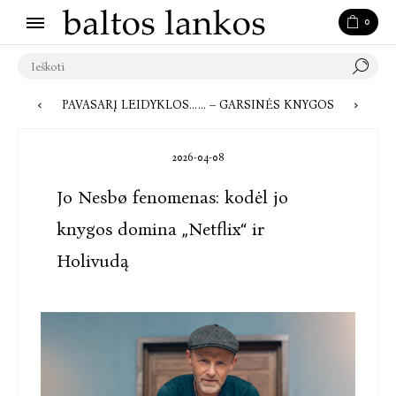
0
PAVASARĮ LEIDYKLOS AUDIOKNYGŲ SKYRIAUS VADOVĖ GINTĖ REKOMENDUOJA PAKLAUSYTI JENNIFER L. ARMENTROUT AUDIOKNYGĄ „IŠ KRAUJO IR PELENŲ“
DAUGIAU NEI TIK GARSAS: NAUJA VAIKYSTĖS KLASIKA – GARSINĖS KNYGOS
2026-04-08
Jo Nesbø fenomenas: kodėl jo
knygos domina „Netflix“ ir
Holivudą