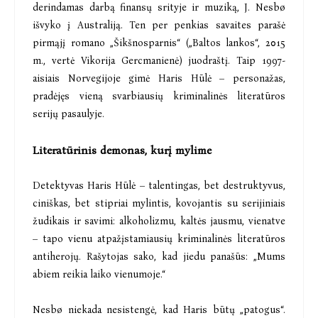
derindamas darbą finansų srityje ir muziką, J. Nesbø
išvyko į Australiją. Ten per penkias savaites parašė
pirmąjį romano „Šikšnosparnis“ („Baltos lankos“, 2015
m., vertė Vikorija Gercmanienė) juodraštį. Taip 1997-
aisiais Norvegijoje gimė Haris Hūlė – personažas,
pradėjęs vieną svarbiausių kriminalinės literatūros
serijų pasaulyje.
Literatūrinis demonas, kurį mylime
Detektyvas Haris Hūlė – talentingas, bet destruktyvus,
ciniškas, bet stipriai mylintis, kovojantis su serijiniais
žudikais ir savimi: alkoholizmu, kaltės jausmu, vienatve
– tapo vienu atpažįstamiausių kriminalinės literatūros
antiherojų. Rašytojas sako, kad jiedu panašūs: „Mums
abiem reikia laiko vienumoje.“
Nesbø niekada nesistengė, kad Haris būtų „patogus“.