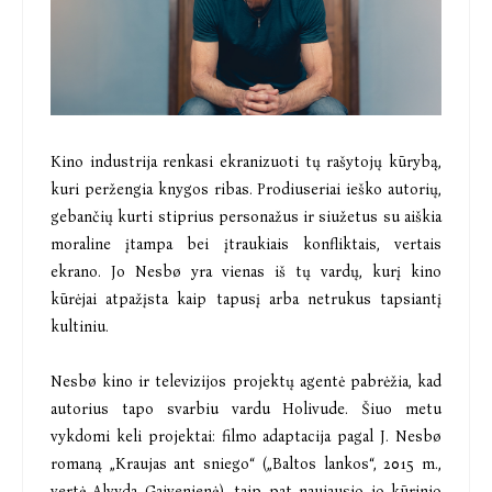
Kino industrija renkasi ekranizuoti tų rašytojų kūrybą,
kuri peržengia knygos ribas. Prodiuseriai ieško autorių,
gebančių kurti stiprius personažus ir siužetus su aiškia
moraline įtampa bei įtraukiais konfliktais, vertais
ekrano. Jo Nesbø yra vienas iš tų vardų, kurį kino
kūrėjai atpažįsta kaip tapusį arba netrukus tapsiantį
kultiniu.
Nesbø kino ir televizijos projektų agentė pabrėžia, kad
autorius tapo svarbiu vardu Holivude. Šiuo metu
vykdomi keli projektai: filmo adaptacija pagal J. Nesbø
romaną „Kraujas ant sniego“ („Baltos lankos“, 2015 m.,
vertė Alvyda Gaivenienė), taip pat naujausio jo kūrinio