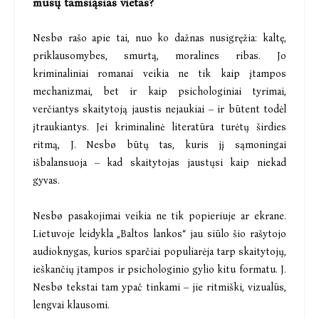
mūsų tamsiąsias vietas?
Nesbø rašo apie tai, nuo ko dažnas nusigręžia: kaltę,
priklausomybes, smurtą, moralines ribas. Jo
kriminaliniai romanai veikia ne tik kaip įtampos
mechanizmai, bet ir kaip psichologiniai tyrimai,
verčiantys skaitytoją jaustis nejaukiai – ir būtent todėl
įtraukiantys. Jei kriminalinė literatūra turėtų širdies
ritmą, J. Nesbø būtų tas, kuris jį sąmoningai
išbalansuoja – kad skaitytojas jaustųsi kaip niekad
gyvas.
Nesbø pasakojimai veikia ne tik popieriuje ar ekrane.
Lietuvoje leidykla „Baltos lankos“ jau siūlo šio rašytojo
audioknygas, kurios sparčiai populiarėja tarp skaitytojų,
ieškančių įtampos ir psichologinio gylio kitu formatu. J.
Nesbø tekstai tam ypač tinkami – jie ritmiški, vizualūs,
lengvai klausomi.