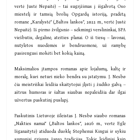
vertė Justė Nepaitė) – tai sugrįžimas į išgalvotą Oso
miestelį ir tamsią brolių Opgardų istoriją, pradėtą
romane „Karalystė“ („Baltos lankos“, 2022 m., vertė Justė
Nepaitė). Iš pirmo žvilgsnio – sėkmingi verslininkai, SPA
viešbutis, degalinė, ateities planai. O iš tiesų – lavonai,
nutylėtos nuodėmės ir bendruomenė, už ramybę
pasirengusi mokėti bet kokią kainą.
Maksimalios įtampos romanas apie lojalumą, kaltę ir
moralę, kuri neturi nieko bendra su įstatymu. J. Nesbø
čia meistriškai leidžia skaitytojui įlįsti į žudiko galvą –
aštrus humoras ir šaltas siaubas nepaleidžia dar ilgai
užvertus paskutinį puslapį.
Paskutinis Lietuvoje išleistas J. Nesbø siaubo romanas
„Nakties namai“ („Baltos lankos“, 2026 m., vertė Eglė
Išganaitytė) atiduoda duoklę Stephenui Kingui ir sykiu
sumaniai griauna žanro tradicijas. Tokie leidiniai kaip