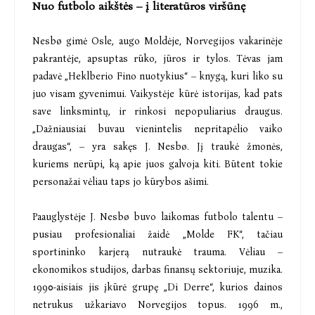
Nuo futbolo aikštės – į literatūros viršūnę
Nesbø gimė Osle, augo Moldėje, Norvegijos vakarinėje
pakrantėje, apsuptas rūko, jūros ir tylos. Tėvas jam
padavė „Heklberio Fino nuotykius“ – knygą, kuri liko su
juo visam gyvenimui. Vaikystėje kūrė istorijas, kad pats
save linksmintų, ir rinkosi nepopuliarius draugus.
„Dažniausiai buvau vienintelis nepritapėlio vaiko
draugas“, – yra sakęs J. Nesbø. Jį traukė žmonės,
kuriems nerūpi, ką apie juos galvoja kiti. Būtent tokie
personažai vėliau taps jo kūrybos ašimi.
Paauglystėje J. Nesbø buvo laikomas futbolo talentu –
pusiau profesionaliai žaidė „Molde FK“, tačiau
sportininko karjerą nutraukė trauma. Vėliau –
ekonomikos studijos, darbas finansų sektoriuje, muzika.
1990-aisiais jis įkūrė grupę „Di Derre“, kurios dainos
netrukus užkariavo Norvegijos topus. 1996 m.,