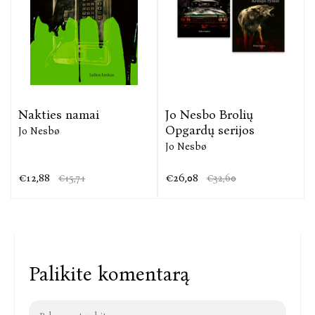
Nakties namai
Jo Nesbo Brolių
Opgardų serijos
Jo Nesbø
Jo Nesbø
€12,88
€26,08
€15,71
€32,60
Palikite komentarą