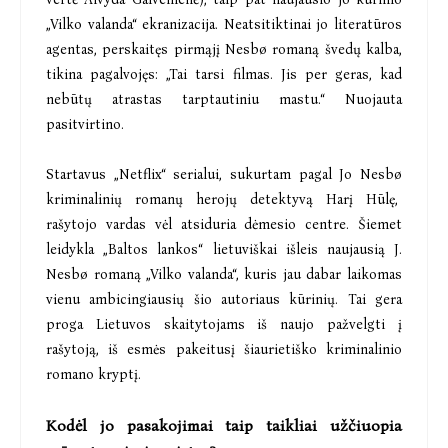
„Vilko valanda“ ekranizacija. Neatsitiktinai jo literatūros
agentas, perskaitęs pirmąjį Nesbø romaną švedų kalba,
tikina pagalvojęs: „Tai tarsi filmas. Jis per geras, kad
nebūtų atrastas tarptautiniu mastu.“ Nuojauta
pasitvirtino.
Startavus „Netflix“ serialui, sukurtam pagal Jo Nesbø
kriminalinių romanų herojų detektyvą Harį Hūlę,
rašytojo vardas vėl atsiduria dėmesio centre. Šiemet
leidykla „Baltos lankos“ lietuviškai išleis naujausią J.
Nesbø romaną „Vilko valanda“, kuris jau dabar laikomas
vienu ambicingiausių šio autoriaus kūrinių. Tai gera
proga Lietuvos skaitytojams iš naujo pažvelgti į
rašytoją, iš esmės pakeitusį šiaurietiško kriminalinio
romano kryptį.
Kodėl jo pasakojimai taip taikliai užčiuopia