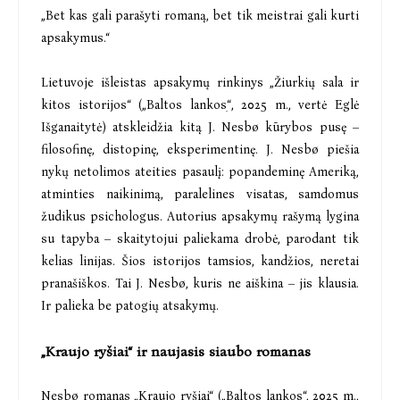
„Bet kas gali parašyti romaną, bet tik meistrai gali kurti
apsakymus.“
Lietuvoje išleistas apsakymų rinkinys „Žiurkių sala ir
kitos istorijos“ („Baltos lankosׅ“, 2025 m., vertė Eglė
Išganaitytė) atskleidžia kitą J. Nesbø kūrybos pusę –
filosofinę, distopinę, eksperimentinę. J. Nesbø piešia
nykų netolimos ateities pasaulį: popandeminę Ameriką,
atminties naikinimą, paralelines visatas, samdomus
žudikus psichologus. Autorius apsakymų rašymą lygina
su tapyba – skaitytojui paliekama drobė, parodant tik
kelias linijas. Šios istorijos tamsios, kandžios, neretai
pranašiškos. Tai J. Nesbø, kuris ne aiškina – jis klausia.
Ir palieka be patogių atsakymų.
„Kraujo ryšiai“ ir naujasis siaubo romanas
Nesbø romanas „Kraujo ryšiai“ („Baltos lankos“, 2025 m.,