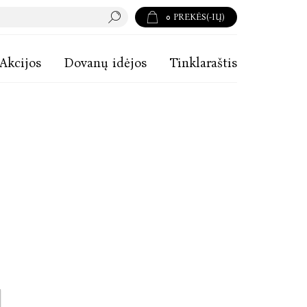
0
PREKĖS(-IŲ)
Akcijos
Dovanų idėjos
Tinklaraštis