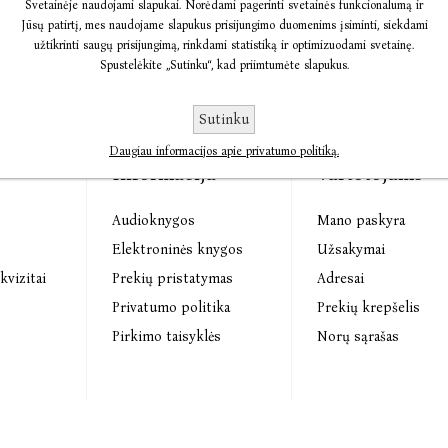
Svetainėje naudojami slapukai. Norėdami pagerinti svetainės funkcionalumą ir
Jūsų patirtį, mes naudojame slapukus prisijungimo duomenims įsiminti, siekdami
užtikrinti saugų prisijungimą, rinkdami statistiką ir optimizuodami svetainę.
Spustelėkite „Sutinku“, kad priimtumėte slapukus.
Sutinku
Daugiau informacijos apie privatumo politiką.
Informacija
Vartotojams
Audioknygos
Mano paskyra
s
Elektroninės knygos
Užsakymai
kvizitai
Prekių pristatymas
Adresai
Privatumo politika
Prekių krepšelis
Pirkimo taisyklės
Norų sąrašas