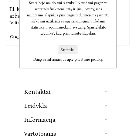
Svetainėje naudojami slapukai. Norėdami pagerinti
El. knyga Drugelis,
El. knyga Karaliaus
svetainės funkcionalumą ir Jūsų patirtį, mes
arba 69 iš
žmonos ...
naudojame slapukus prisijungimo duomenims įsiminti,
siekdami užtikrinti saugų prisijungimą, rinkdami
Jolita Zykutė
Jolita Zykutė
statistiką ir optimizuodami svetainę. Spustelėkite
„Sutinku“, kad priimtumėte slapukus.
€10,32
€11,45
€12,90
€14,31
Sutinku
Daugiau informacijos apie privatumo politiką.
Kontaktai
Leidykla
Informacija
Vartotojams