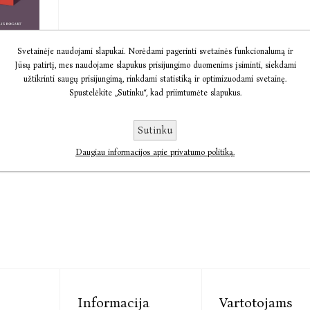
aip
Svetainėje naudojami slapukai. Norėdami pagerinti svetainės funkcionalumą ir
Jūsų patirtį, mes naudojame slapukus prisijungimo duomenims įsiminti, siekdami
ti
užtikrinti saugų prisijungimą, rinkdami statistiką ir optimizuodami svetainę.
Spustelėkite „Sutinku“, kad priimtumėte slapukus.
rt
€12,76
Sutinku
Daugiau informacijos apie privatumo politiką.
Informacija
Vartotojams