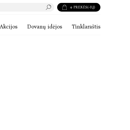
0
PREKĖS(-IŲ)
Akcijos
Dovanų idėjos
Tinklaraštis