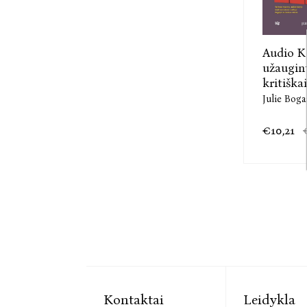
Audio K
užaugin
kritiškai
Julie Boga
€10,21
Kontaktai
Leidykla