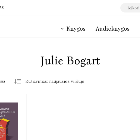
AS
Knygos
Audioknygos
Julie Bogart
oma