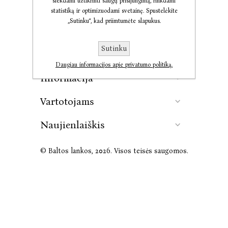
siekdami užtikrinti saugų prisijungimą, rinkdami
statistiką ir optimizuodami svetainę. Spustelėkite
„Sutinku“, kad priimtumėte slapukus.
Kontaktai
Sutinku
Leidykla
Daugiau informacijos apie privatumo politiką.
Informacija
Vartotojams
Naujienlaiškis
© Baltos lankos, 2026. Visos teisės saugomos.