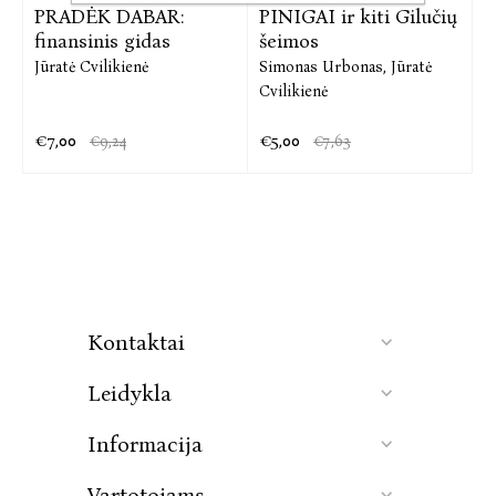
PRADĖK DABAR:
PINIGAI ir kiti Gilučių
finansinis gidas
šeimos
Jūratė Cvilikienė
Simonas Urbonas,
Jūratė
Cvilikienė
€7,00
€5,00
€9,24
€7,63
Kontaktai
Leidykla
Informacija
Vartotojams