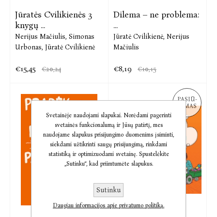
Jūratės Cvilikienės 3
Dilema – ne problema:
knygų ...
...
Nerijus Mačiulis,
Simonas
Jūratė Cvilikienė,
Nerijus
Urbonas,
Jūratė Cvilikienė
Mačiulis
€15,45
€8,19
€20,24
€10,15
PASIŪ-
LYMAS
Svetainėje naudojami slapukai. Norėdami pagerinti
svetainės funkcionalumą ir Jūsų patirtį, mes
naudojame slapukus prisijungimo duomenims įsiminti,
siekdami užtikrinti saugų prisijungimą, rinkdami
statistiką ir optimizuodami svetainę. Spustelėkite
„Sutinku“, kad priimtumėte slapukus.
Sutinku
Daugiau informacijos apie privatumo politiką.