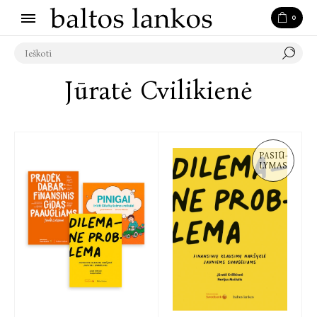
0
Jūratė Cvilikienė
PASIŪ-
LYMAS