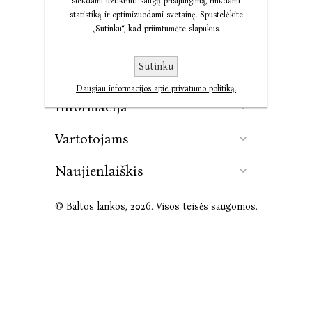
siekdami užtikrinti saugų prisijungimą, rinkdami
statistiką ir optimizuodami svetainę. Spustelėkite
„Sutinku“, kad priimtumėte slapukus.
Kontaktai
Sutinku
Leidykla
Daugiau informacijos apie privatumo politiką.
Informacija
Vartotojams
Naujienlaiškis
© Baltos lankos, 2026. Visos teisės saugomos.