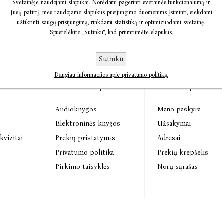
Svetainėje naudojami slapukai. Norėdami pagerinti svetainės funkcionalumą ir
Jūsų patirtį, mes naudojame slapukus prisijungimo duomenims įsiminti, siekdami
užtikrinti saugų prisijungimą, rinkdami statistiką ir optimizuodami svetainę.
Spustelėkite „Sutinku“, kad priimtumėte slapukus.
Sutinku
Daugiau informacijos apie privatumo politiką.
Informacija
Vartotojams
Audioknygos
Mano paskyra
s
Elektroninės knygos
Užsakymai
kvizitai
Prekių pristatymas
Adresai
Privatumo politika
Prekių krepšelis
Pirkimo taisyklės
Norų sąrašas