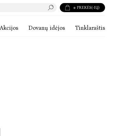
0
PREKĖS(-IŲ)
Akcijos
Dovanų idėjos
Tinklaraštis