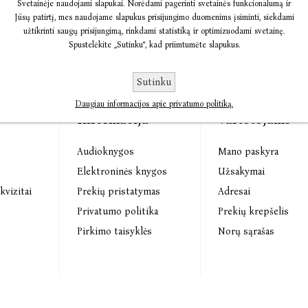
Svetainėje naudojami slapukai. Norėdami pagerinti svetainės funkcionalumą ir
Jūsų patirtį, mes naudojame slapukus prisijungimo duomenims įsiminti, siekdami
užtikrinti saugų prisijungimą, rinkdami statistiką ir optimizuodami svetainę.
Spustelėkite „Sutinku“, kad priimtumėte slapukus.
Sutinku
Daugiau informacijos apie privatumo politiką.
Informacija
Vartotojams
Audioknygos
Mano paskyra
s
Elektroninės knygos
Užsakymai
kvizitai
Prekių pristatymas
Adresai
Privatumo politika
Prekių krepšelis
Pirkimo taisyklės
Norų sąrašas