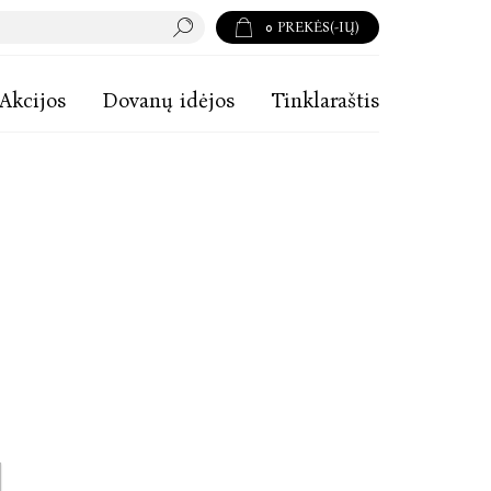
0
PREKĖS(-IŲ)
Akcijos
Dovanų idėjos
Tinklaraštis