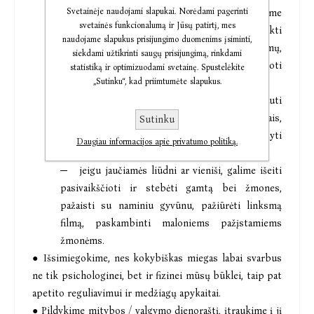
Svetainėje naudojami slapukai. Norėdami pagerinti
─ jeigu patiriame stresą ar nerimą, galime
svetainės funkcionalumą ir Jūsų patirtį, mes
pajudėti, padainuoti mėgstamą dainą, atlikti
naudojame slapukus prisijungimo duomenims įsiminti,
atsipalaidavimo ar dėmesingo kvėpavimo pratimų,
siekdami užtikrinti saugų prisijungimą, rinkdami
užrašyti savo nerimastingas mintis ir paieškoti
statistiką ir optimizuodami svetainę. Spustelėkite
„Sutinku“, kad priimtumėte slapukus.
joms alternatyvų;
─ jeigu jaučiamės išsekę, galime pasimėgauti
žolelių arbata, pakvėpuoti eteriniais aliejais,
Sutinku
pagulėti aromatingoje vonioje, paprašyti
Daugiau informacijos apie privatumo politiką.
partnerio atlikti masažą;
─ jeigu jaučiamės liūdni ar vieniši, galime išeiti
pasivaikščioti ir stebėti gamtą bei žmones,
pažaisti su naminiu gyvūnu, pažiūrėti linksmą
filmą, paskambinti maloniems pažįstamiems
žmonėms.
● Išsimiegokime, nes kokybiškas miegas labai svarbus
ne tik psichologinei, bet ir fizinei mūsų būklei, taip pat
apetito reguliavimui ir medžiagų apykaitai.
● Pildykime mitybos / valgymo dienoraštį, įtraukime į jį