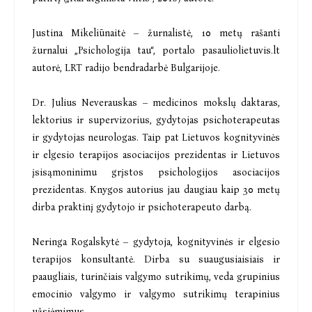
Justina Mikeliūnaitė – žurnalistė, 10 metų rašanti
žurnalui „Psichologija tau“, portalo pasauliolietuvis.lt
autorė, LRT radijo bendradarbė Bulgarijoje.
Dr. Julius Neverauskas – medicinos mokslų daktaras,
lektorius ir supervizorius, gydytojas psichoterapeutas
ir gydytojas neurologas. Taip pat Lietuvos kognityvinės
ir elgesio terapijos asociacijos prezidentas ir Lietuvos
įsisąmoninimu grįstos psichologijos asociacijos
prezidentas. Knygos autorius jau daugiau kaip 30 metų
dirba praktinį gydytojo ir psichoterapeuto darbą.
Neringa Rogalskytė – gydytoja, kognityvinės ir elgesio
terapijos konsultantė. Dirba su suaugusiaisiais ir
paaugliais, turinčiais valgymo sutrikimų, veda grupinius
emocinio valgymo ir valgymo sutrikimų terapinius
užsiėmimus.