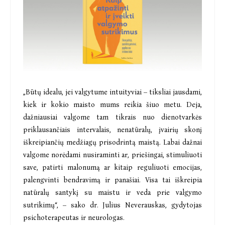
„Būtų idealu, jei valgytume intuityviai – tiksliai jausdami,
kiek ir kokio maisto mums reikia šiuo metu. Deja,
dažniausiai valgome tam tikrais nuo dienotvarkės
priklausančiais intervalais, nenatūralų, įvairių skonį
iškreipiančių medžiagų prisodrintą maistą. Labai dažnai
valgome norėdami nusiraminti ar, priešingai, stimuliuoti
save, patirti malonumą ar kitaip reguliuoti emocijas,
palengvinti bendravimą ir panašiai. Visa tai iškreipia
natūralų santykį su maistu ir veda prie valgymo
sutrikimų“, – sako dr. Julius Neverauskas, gydytojas
psichoterapeutas ir neurologas.