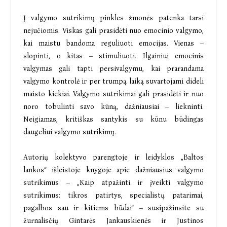
Į valgymo sutrikimų pinkles žmonės patenka tarsi
nejučiomis. Viskas gali prasidėti nuo emocinio valgymo,
kai maistu bandoma reguliuoti emocijas. Vienas –
slopinti, o kitas – stimuliuoti. Ilgainiui emocinis
valgymas gali tapti persivalgymu, kai prarandama
valgymo kontrolė ir per trumpą laiką suvartojami dideli
maisto kiekiai. Valgymo sutrikimai gali prasidėti ir nuo
noro tobulinti savo kūną, dažniausiai – liekninti.
Neigiamas, kritiškas santykis su kūnu būdingas
daugeliui valgymo sutrikimų.
Autorių kolektyvo parengtoje ir leidyklos „Baltos
lankos“ išleistoje knygoje apie dažniausius valgymo
sutrikimus – „Kaip atpažinti ir įveikti valgymo
sutrikimus: tikros patirtys, specialistų patarimai,
pagalbos sau ir kitiems būdai“ – susipažinsite su
žurnalisčių Gintarės Jankauskienės ir Justinos