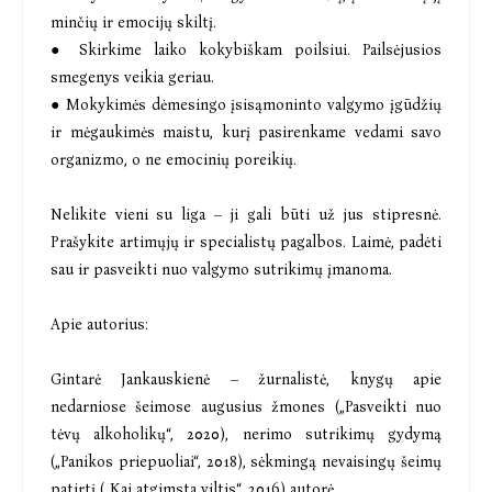
minčių ir emocijų skiltį.
● Skirkime laiko kokybiškam poilsiui. Pailsėjusios
smegenys veikia geriau.
● Mokykimės dėmesingo įsisąmoninto valgymo įgūdžių
ir mėgaukimės maistu, kurį pasirenkame vedami savo
organizmo, o ne emocinių poreikių.
Nelikite vieni su liga – ji gali būti už jus stipresnė.
Prašykite artimųjų ir specialistų pagalbos. Laimė, padėti
sau ir pasveikti nuo valgymo sutrikimų įmanoma.
Apie autorius:
Gintarė Jankauskienė – žurnalistė, knygų apie
nedarniose šeimose augusius žmones („Pasveikti nuo
tėvų alkoholikų“, 2020), nerimo sutrikimų gydymą
(„Panikos priepuoliai“, 2018), sėkmingą nevaisingų šeimų
patirtį („Kai atgimsta viltis“, 2016) autorė.