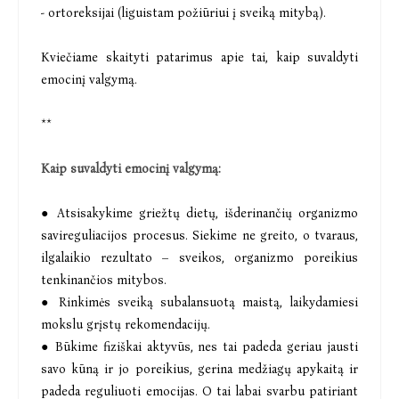
- ortoreksijai (liguistam požiūriui į sveiką mitybą).
Kviečiame skaityti patarimus apie tai, kaip suvaldyti
emocinį valgymą.
**
Kaip suvaldyti emocinį valgymą:
● Atsisakykime griežtų dietų, išderinančių organizmo
savireguliacijos procesus. Siekime ne greito, o tvaraus,
ilgalaikio rezultato – sveikos, organizmo poreikius
tenkinančios mitybos.
● Rinkimės sveiką subalansuotą maistą, laikydamiesi
mokslu grįstų rekomendacijų.
● Būkime fiziškai aktyvūs, nes tai padeda geriau jausti
savo kūną ir jo poreikius, gerina medžiagų apykaitą ir
padeda reguliuoti emocijas. O tai labai svarbu patiriant