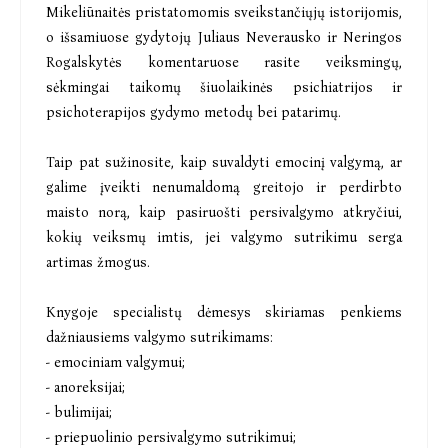
Mikeliūnaitės pristatomomis sveikstančiųjų istorijomis,
o išsamiuose gydytojų Juliaus Neverausko ir Neringos
Rogalskytės komentaruose rasite veiksmingų,
sėkmingai taikomų šiuolaikinės psichiatrijos ir
psichoterapijos gydymo metodų bei patarimų.
Taip pat sužinosite, kaip suvaldyti emocinį valgymą, ar
galime įveikti nenumaldomą greitojo ir perdirbto
maisto norą, kaip pasiruošti persivalgymo atkryčiui,
kokių veiksmų imtis, jei valgymo sutrikimu serga
artimas žmogus.
Knygoje specialistų dėmesys skiriamas penkiems
dažniausiems valgymo sutrikimams:
- emociniam valgymui;
- anoreksijai;
- bulimijai;
- priepuolinio persivalgymo sutrikimui;