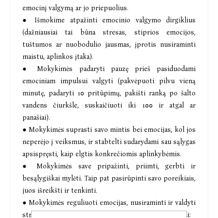
emocinį valgymą ar jo priepuolius.
● Išmokime atpažinti emocinio valgymo dirgiklius
(dažniausiai tai būna stresas, stiprios emocijos,
tuštumos ar nuobodulio jausmas, įprotis nusiraminti
maistu, aplinkos įtaka).
● Mokykimės padaryti pauzę prieš pasiduodami
emociniam impulsui valgyti (pakvėpuoti pilvu vieną
minutę, padaryti 10 pritūpimų, pakišti ranką po šalto
vandens čiurkšle, suskaičiuoti iki 100 ir atgal ar
panašiai).
● Mokykimės suprasti savo mintis bei emocijas, kol jos
neperėjo į veiksmus, ir stabtelti sudarydami sau sąlygas
apsispręsti, kaip elgtis konkrečiomis aplinkybėmis.
● Mokykimės save pripažinti, priimti, gerbti ir
besąlygiškai mylėti. Taip pat pasirūpinti savo poreikiais,
juos išreikšti ir tenkinti.
● Mokykimės reguliuoti emocijas, nusiraminti ir valdyti
stresą kaip priemonės nevartodami maisto. Pavyzdžiui: